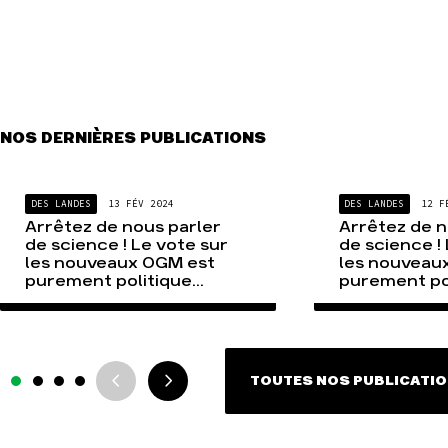
NOS DERNIÈRES PUBLICATIONS
DES LANDES
13 FÉV 2024
DES LANDES
12 F
Arrêtez de nous parler
Arrêtez de n
de science ! Le vote sur
de science !
les nouveaux OGM est
les nouveau
purement politique...
purement poli
TOUTES NOS PUBLICATI