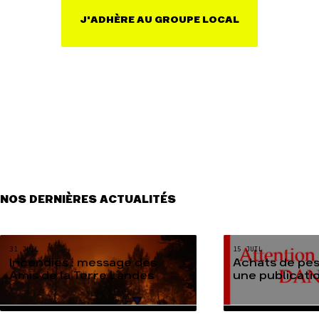
Faire un don
Climat – Énergie
J'ADHÈRE AU GROUPE LOCAL
S'engager sur le terrain
Surproduction
Agir au quotidien
Agriculture
Soutenir les campagnes
Finance
Transmettre tout ou
Multinationales
partie de son patrimoine
Forêts
Télécharger
gratuitement les guides
éco-citoyens
Actualités
Groupes locaux
Espace presse
NOS DERNIÈRES ACTUALITÉS
Publications
Contact
31 JUIL
15 JUIL
Incendies : message des
Achats de pes
Amis de la Terre Landes
une publicati