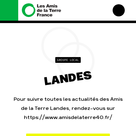
Nous connaître
Nos campagnes
Histoire
Total, rendez-vous au
tribunal
Manifeste
Gaz « naturel », le grand
enfumage
Missions et méthodes
GROUPE LOCAL
Mode : une tendance
Valeurs
LANDES
destructrice
Équipes et
Gaz au Mozambique, la
fonctionnement
violence TOTAL(e)
Le réseau dans le monde
Nos autres campagnes
Nos alliés
Pour suivre toutes les actualités des Amis
Je soutiens les Amis de la
de la Terre Landes, rendez-vous sur
Terre
https://www.amisdelaterre40.fr/
Agir
Nos thématiques