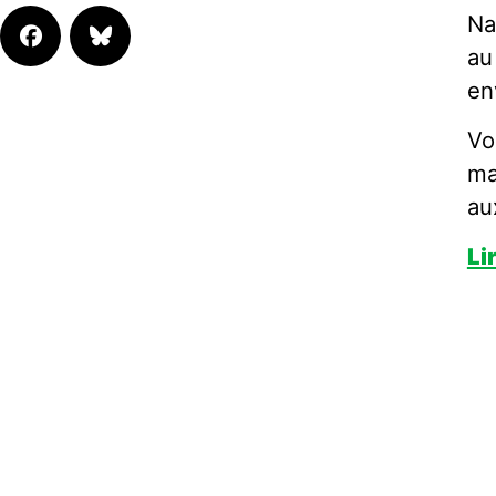
Na
au
en
Vo
ma
au
Li