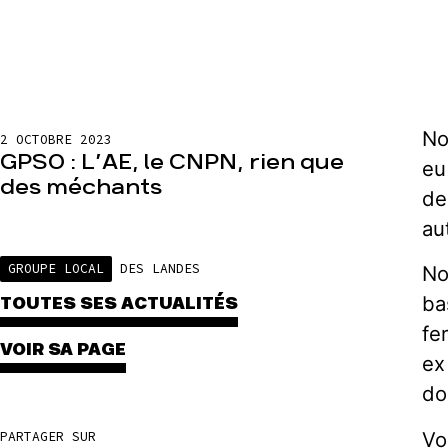
No
2 OCTOBRE 2023
GPSO : L’AE, le CNPN, rien que
eu
des méchants
de
au
GROUPE LOCAL
DES LANDES
No
ba
TOUTES SES ACTUALITÉS
fe
VOIR SA PAGE
ex
do
Vo
PARTAGER SUR