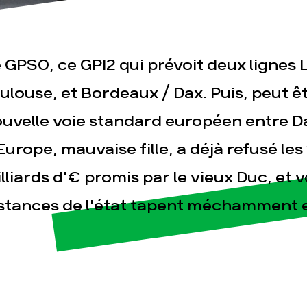
 GPSO, ce GPI2 qui prévoit deux lignes 
sse
Publications
Con
ulouse, et Bordeaux / Dax. Puis, peut êt
uvelle voie standard européen entre Dax
Europe, mauvaise fille, a déjà refusé le
lliards d'€ promis par le vieux Duc, et v
stances de l'état tapent méchamment 