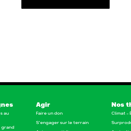
gnes
Agir
Nos t
s au
Faire un don
Climat –
S'engager sur le terrain
Surprod
e grand