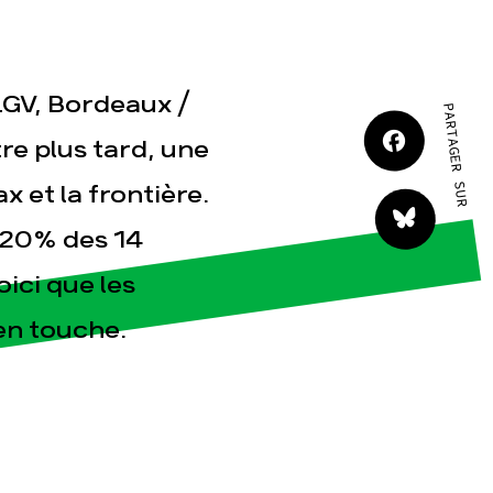
LGV, Bordeaux /
tact
PARTAGER SUR
re plus tard, une
 et la frontière.
s 20% des 14
oici que les
en touche.