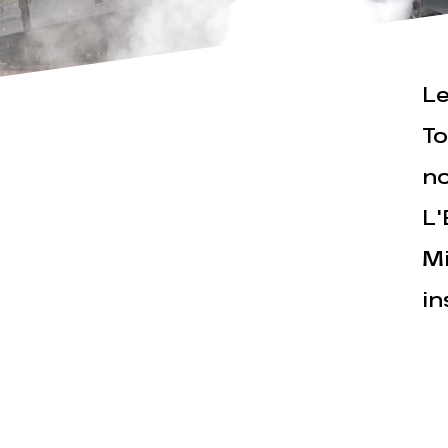
Le
Actualités
Espace pre
To
no
L'
Mi
in