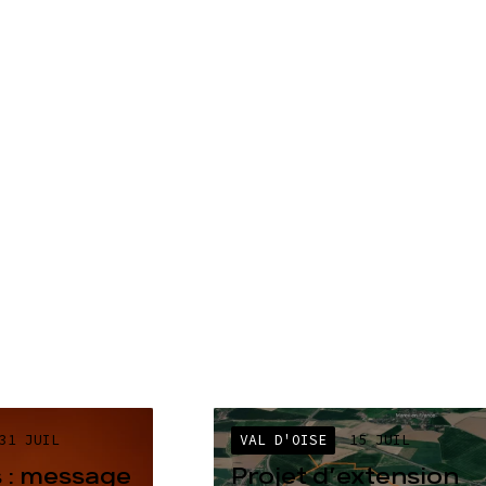
31 JUIL
VAL D'OISE
15 JUIL
 : message
Projet d’extension