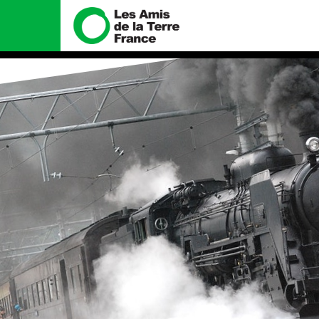
Nous connaître
Nos campa
Histoire
Total, rendez-vo
tribunal
Manifeste
Gaz « naturel », 
enfumage
Missions et méthodes
Mode : une tend
Valeurs
destructrice
Équipes et fonctionnement
Gaz au Mozambiq
violence TOTAL(e
Le réseau dans le monde
Nos autres cam
Nos alliés
Je soutiens les Amis de la
Terre