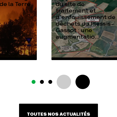
de la Terre
du site de
traitement et
d’enfouissement de
déchets du Plessis-
Gassot : une
augmentatio...
TOUTES NOS ACTUALITÉS