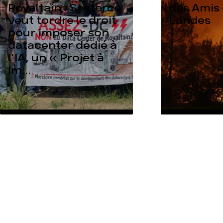
Rovaltain : Sesterce
des Amis 
veut tordre le droit
Landes
pour imposer son
datacenter dédié à
l’IA, un « Projet à
Im...