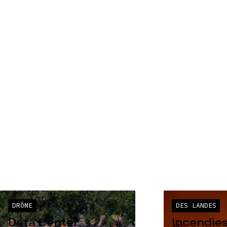
DRÔME
04 AOÛT
DES LANDES
Data Center
Incendies