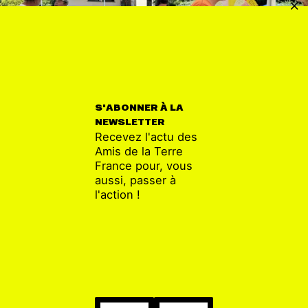
S'ABONNER À LA
NEWSLETTER
Recevez l'actu des
DRÔME
28 MAI
Amis de la Terre
Les Amis de la Terre Drôme aux 40 ans de la
France pour, vous
CRIIRAD : un engagement partagé pour une
radioactivité transparente !
aussi, passer à
l'action !