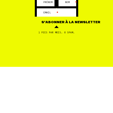
•
•
PRÉNOM
NOM
•
EMAIL
S'ABONNER
À LA NEWSLETTER
1 FOIS PAR MOIS. 0 SPAM.
GERS
25 MAI
Centrale photovoltaïque à BERRAC : VICTOIRE !
FILTRES
1
2
...
105