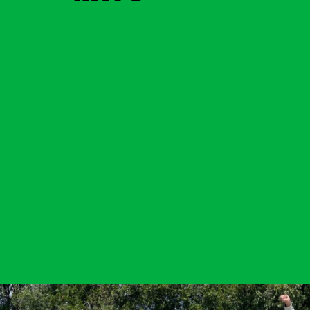
Agir
Nos
thématiques
Faire un don
Climat – Énergie
S'engager sur le
terrain
Surproduction
Agir au quotidien
Agriculture
Soutenir les
Finance
campagnes
Multinationales
Transmettre tout
ou partie de son
Forêts
patrimoine
Télécharger
gratuitement les
guides éco-
citoyens
Actualités