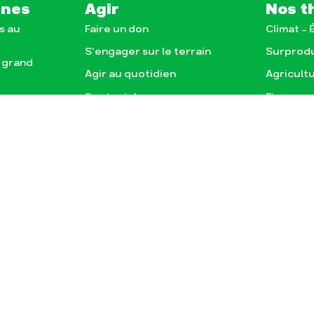
gnes
Agir
Nos t
s au
Faire un don
Climat – 
S'engager sur le terrain
Surprod
e grand
Agir au quotidien
Agricult
nce
Soutenir les campagnes
Finance
Transmettre tout ou
Multinat
e, la
partie de son patrimoine
Forêts
Télécharger gratuitement
agnes
les guides éco-citoyens
sse
Publications
Conta