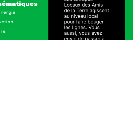
hématiques
Locaux des Amis
de la Terre agissent
Énergie
au niveau local
pour faire bouger
uction
les lignes. Vous
ure
aussi, vous avez
envie de passer à
l'action ?
ionales
JE M'IMPLIQUE
ct