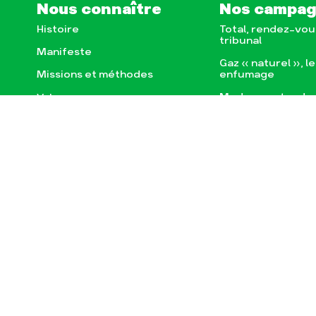
Nous connaître
Nos campa
Histoire
Total, rendez-vou
tribunal
Manifeste
Gaz « naturel », l
enfumage
Missions et méthodes
Mode : une tenda
Valeurs
destructrice
Équipes et
Gaz au Mozambiqu
fonctionnement
violence TOTAL(e)
Le réseau dans le monde
Nos autres camp
Nos alliés
Je soutiens les Amis de la
Terre
Actualités
Espace pre