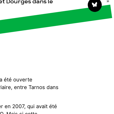
 et Dourges dans le
tact
a été ouverte
iaire, entre Tarnos dans
 en 2007, qui avait été
. Mais si cette