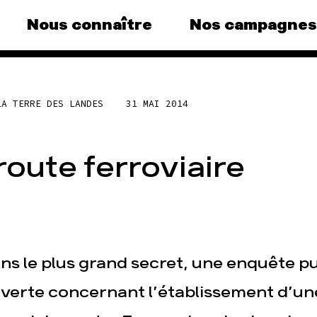
Nous connaître
Nos campagnes
gnes
Agir
Nos 
LA TERRE DES LANDES
31 MAI 2014
us au
Faire un don
Climat 
S'engager sur le terrain
Surpro
le grand
oute ferroviaire
Agir au quotidien
Agricu
ance
Soutenir les campagnes
Financ
Transmettre tout ou partie
Multin
e, la
de son patrimoine
)
Forêts
Télécharger gratuitement
agnes
les guides éco-citoyens
ns le plus grand secret, une enquête pu
verte concernant l’établissement d’un