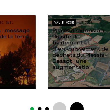
31 JUIL
VAL D'OISE
15 JUIL
 : message
Projet d’extension
de la Terre
du site de
traitement et
d’enfouissement de
déchets du Plessis-
Gassot : une
augmentatio...