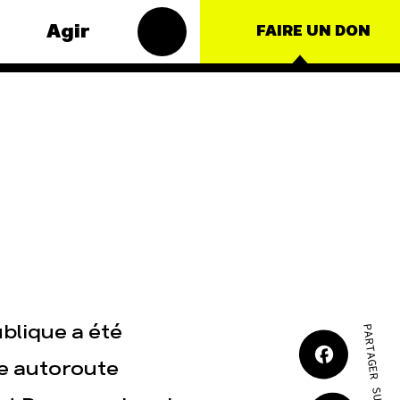
Agir
FAIRE UN DON
thématiques
Groupes
locaux
– Énergie
Les Groupes Locaux
duction
des Amis de la Terre
lture
agissent au niveau
local pour faire
e
bouger les lignes.
Vous aussi, vous
ationales
avez envie de
passer à l'action ?
JE M'IMPLIQUE
blique a été
PARTAGER SUR
e autoroute