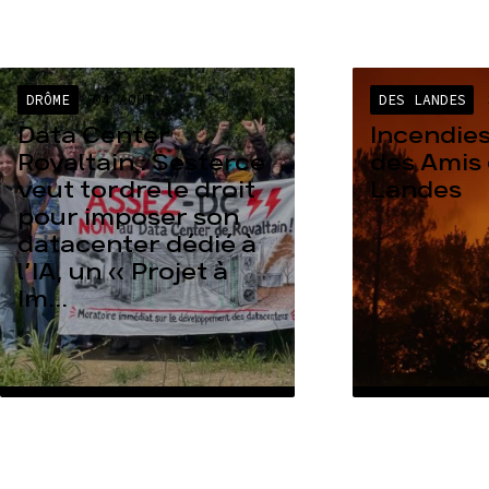
DRÔME
04 AOÛT
DES LANDES
Data Center
Incendies
Rovaltain : Sesterce
des Amis 
veut tordre le droit
Landes
pour imposer son
datacenter dédié à
l’IA, un « Projet à
Im...