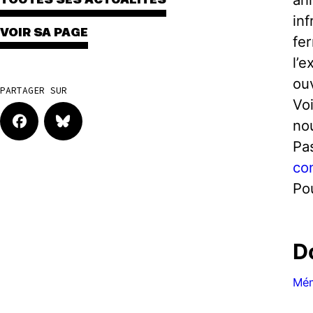
TOUTES SES ACTUALITÉS
inf
VOIR SA PAGE
fe
l’e
ouv
PARTAGER SUR
Vo
no
Pas
con
Po
D
Mém