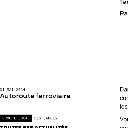
fe
Pa
Actualités
Espace pre
Da
31 MAI 2014
Autoroute ferroviaire
con
le
Vo
GROUPE LOCAL
DES LANDES
an