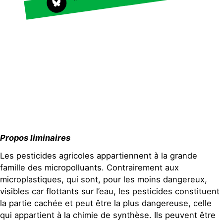
Faire un don
Climat – Énergie
S'engager sur le terrain
Surproduction
Agir au quotidien
Agriculture
Soutenir les campagnes
Finance
Transmettre tout ou
Multinationales
partie de son patrimoine
Forêts
Télécharger
gratuitement les guides
éco-citoyens
Actualités
Groupes locaux
Propos liminaires
Espace presse
Publications
Les pesticides agricoles appartiennent à la grande
Contact
famille des micropolluants. Contrairement aux
microplastiques, qui sont, pour les moins dangereux,
visibles car flottants sur l’eau, les pesticides constituent
la partie cachée et peut être la plus dangereuse, celle
qui appartient à la chimie de synthèse. Ils peuvent être