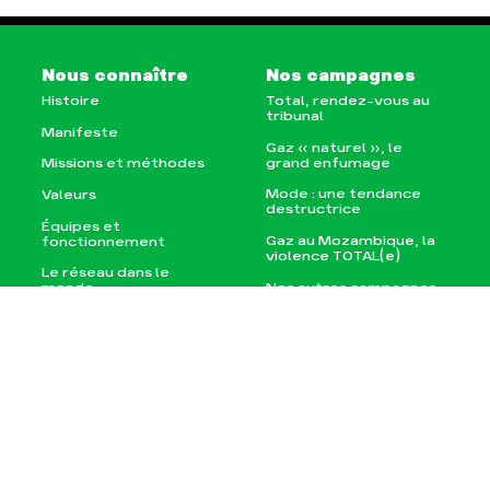
Nous connaître
Nos campagnes
Histoire
Total, rendez-vous au
tribunal
Manifeste
Gaz « naturel », le
grand enfumage
Missions et méthodes
Mode : une tendance
Valeurs
destructrice
Équipes et
Gaz au Mozambique, la
fonctionnement
violence TOTAL(e)
Le réseau dans le
Nos autres campagnes
monde
Nos alliés
Je soutiens les Amis de
la Terre
Agir
Nos thématiques
Faire un don
Climat – Énergie