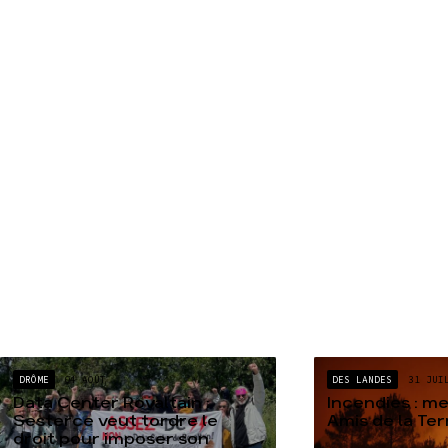
DRÔME
04 AOÛT
DES LANDES
31 JUI
Data Center Rovaltain :
Incendies : m
Sesterce veut tordre le
Amis de la Te
droit pour imposer son