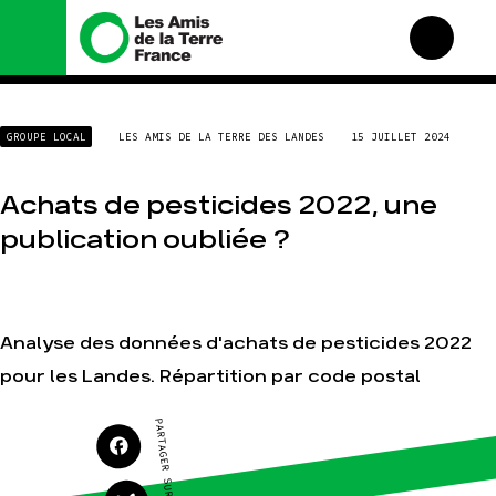
Nous connaître
Nos campagnes
GROUPE LOCAL
LES AMIS DE LA TERRE DES LANDES
15 JUILLET 2024
Histoire
Total, rendez-vous au
tribunal
Manifeste
Achats de pesticides 2022, une
Gaz « naturel », le grand
enfumage
Missions et méthodes
publication oubliée ?
Mode : une tendance
Valeurs
destructrice
Équipes et
Gaz au Mozambique, la
fonctionnement
violence TOTAL(e)
Le réseau dans le monde
Nos autres campagnes
Analyse des données d'achats de pesticides 2022
Nos alliés
pour les Landes. Répartition par code postal
Je soutiens les Amis de la
Terre
PARTAGER SUR
Agir
Nos thématiques