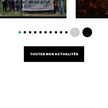
datacenter dédié à l’IA, un
« Projet à Im...
TOUTES NOS ACTUALITÉS