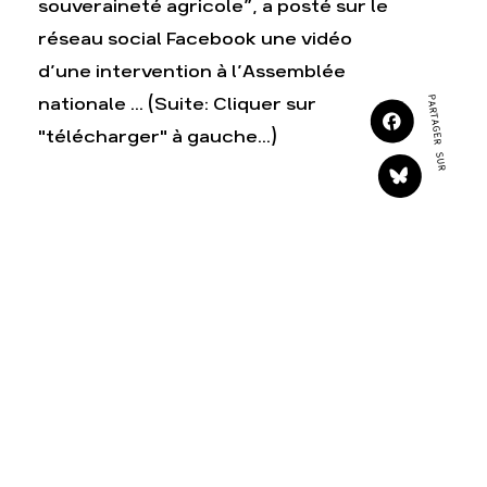
souveraineté agricole”, a posté sur le
S'engager sur le terrain
Surproduction
réseau social Facebook une vidéo
Agir au quotidien
Agriculture
d’une intervention à l’Assemblée
Soutenir les campagnes
Finance
PARTAGER SUR
nationale ... (Suite: Cliquer sur
Transmettre tout ou
Multinationales
"télécharger" à gauche...)
partie de son patrimoine
Forêts
Télécharger gratuitement
les guides éco-citoyens
Actualités
Groupes locaux
Espace presse
Publications
Contact