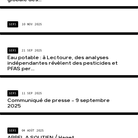
GERS
10 NOV 2025
GERS
21 SEP 2025
Eau potable : à Lectoure, des analyses
indépendantes révèlent des pesticides et
PFAS per...
GERS
11 SEP 2025
Communiqué de presse – 9 septembre
2025
GERS
04 AOÛT 2025
APPEL A SOUTIEN / Haget