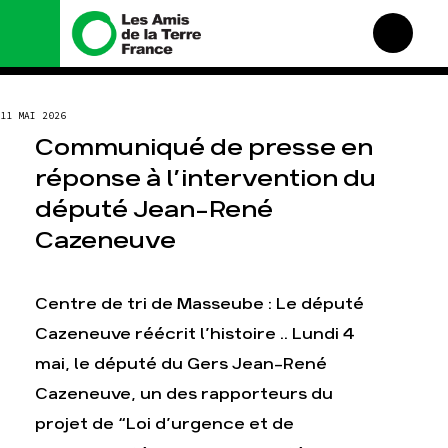
Nous connaître
Nos campagnes
11 MAI 2026
Histoire
Total, rendez-vous au
Communiqué de presse en
tribunal
Manifeste
réponse à l’intervention du
Gaz « naturel », le grand
enfumage
Missions et méthodes
député Jean-René
Mode : une tendance
Valeurs
destructrice
Cazeneuve
Équipes et
Gaz au Mozambique, la
fonctionnement
violence TOTAL(e)
Le réseau dans le monde
Centre de tri de Masseube : Le député
Nos autres campagnes
Nos alliés
Cazeneuve réécrit l’histoire .. Lundi 4
Je soutiens les Amis de la
Terre
mai, le député du Gers Jean-René
Cazeneuve, un des rapporteurs du
Agir
Nos thématiques
projet de “Loi d’urgence et de
Faire un don
Climat – Énergie