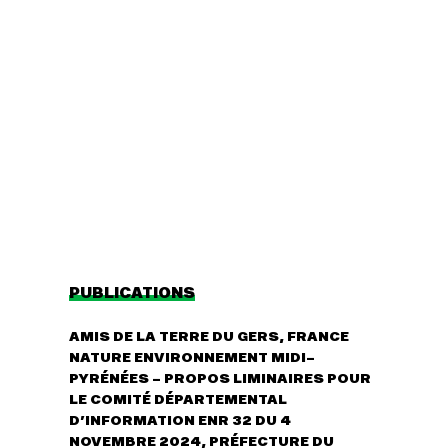
Agir
Nos
thématiques
Faire un don
Climat – Énergie
S'engager sur le
terrain
Surproduction
Agir au quotidien
Agriculture
Soutenir les
Finance
campagnes
Multinationales
Transmettre tout
ou partie de son
Forêts
patrimoine
PUBLICATIONS
Télécharger
gratuitement les
AMIS DE LA TERRE DU GERS, FRANCE
guides éco-
citoyens
NATURE ENVIRONNEMENT MIDI-
PYRÉNÉES – PROPOS LIMINAIRES POUR
LE COMITÉ DÉPARTEMENTAL
D’INFORMATION ENR 32 DU 4
NOVEMBRE 2024, PRÉFECTURE DU
Actualités