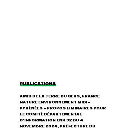
Agir
Nos
thématiques
Faire un don
Climat – Énergie
S'engager sur le
terrain
Surproduction
Agir au quotidien
Agriculture
Soutenir les
Finance
campagnes
Multinationales
Transmettre tout
ou partie de son
Forêts
patrimoine
PUBLICATIONS
Télécharger
gratuitement les
AMIS DE LA TERRE DU GERS, FRANCE
guides éco-
citoyens
NATURE ENVIRONNEMENT MIDI-
PYRÉNÉES – PROPOS LIMINAIRES POUR
LE COMITÉ DÉPARTEMENTAL
D’INFORMATION ENR 32 DU 4
NOVEMBRE 2024, PRÉFECTURE DU
Actualités