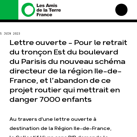
Nous connaître
Nos campagnes
5 JUIN 2023
Histoire
Total, rendez-vous au
Lettre ouverte – Pour le retrait
tribunal
Manifeste
du tronçon Est du boulevard
Gaz « naturel », le grand
enfumage
Missions et méthodes
du Parisis du nouveau schéma
Mode : une tendance
Valeurs
destructrice
directeur de la région Ile-de-
Équipes et
Gaz au Mozambique, la
fonctionnement
France, et l’abandon de ce
violence TOTAL(e)
Le réseau dans le monde
projet routier qui mettrait en
Nos autres campagnes
Nos alliés
danger 7000 enfants
Je soutiens les Amis de la
Terre
Au travers d'une lettre ouverte à
Agir
Nos thématiques
destination de la Région Ile-de-France,
Faire un don
Climat – Énergie