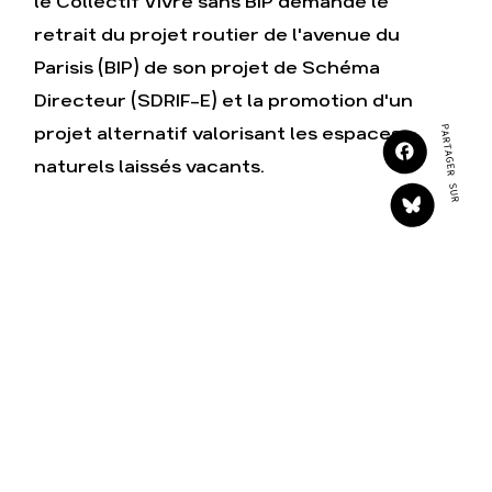
le Collectif Vivre sans BIP demande le
S'engager sur le terrain
Surproduction
retrait du projet routier de l'avenue du
Agir au quotidien
Agriculture
Parisis (BIP) de son projet de Schéma
Soutenir les campagnes
Finance
Directeur (SDRIF-E) et la promotion d'un
Transmettre tout ou
Multinationales
partie de son patrimoine
PARTAGER SUR
projet alternatif valorisant les espaces
Forêts
Télécharger gratuitement
naturels laissés vacants.
les guides éco-citoyens
Actualités
Groupes locaux
Espace presse
Publications
Contact