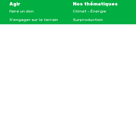
Agir
Nos thématiques
Faire un don
Climat – Énergie
TÉLÉCHARGEMENT & INFOS
S'engager sur le terrain
Surproduction
Agir au quotidien
Agriculture
Soutenir les campagnes
Finance
Transmettre tout ou
Multinationales
partie de son patrimoine
Forêts
Télécharger
gratuitement les guides
éco-citoyens
Actualités
Groupes locaux
Espace presse
Publications
Contact