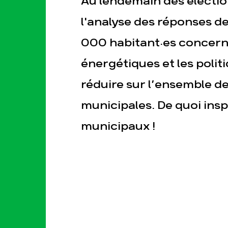
Au lendemain des électi
l'analyse des réponses de 
000 habitant·es concern
énergétiques et les polit
réduire sur l’ensemble de
esse
Publications
Con
municipales. De quoi insp
municipaux !