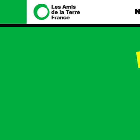
N
Nous connaître
Nos camp
Histoire
Total, rendez-
tribunal
Manifeste
Gaz « naturel »
enfumage
Missions et méthodes
Mode : une te
Valeurs
destructrice
Équipes et
Gaz au Mozambi
fonctionnement
violence TOTAL
Le réseau dans le monde
Nos autres ca
Nos alliés
Je soutiens les Amis de la
Terre