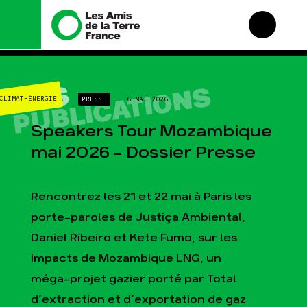
Nous connaître
Nos campagnes
NOS
PUBLICATIONS
CLIMAT-ÉNERGIE
PRESSE
6 MAI 2026
Histoire
Total, rendez-vous au
tribunal
Manifeste
Speakers Tour Mozambique
Gaz « naturel », le
grand enfumage
Missions et méthodes
mai 2026 – Dossier Presse
Mode : une tendance
Valeurs
destructrice
Équipes et
Gaz au Mozambique, la
fonctionnement
Rencontrez les 21 et 22 mai à Paris les
violence TOTAL(e)
Le réseau dans le
porte-paroles de Justiça Ambiental,
Nos autres campagnes
monde
Daniel Ribeiro et Kete Fumo, sur les
Nos alliés
impacts de Mozambique LNG, un
Je soutiens les Amis de
la Terre
méga-projet gazier porté par Total
d’extraction et d’exportation de gaz