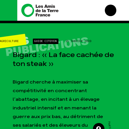
Nous connaître
Nos campagnes
NOS
PUBLICATIONS
AGRICULTURE
GUIDE CITOYEN
15 JANVIER 2020
Histoire
Total, rendez-vous au
tribunal
Manifeste
Bigard : « La face cachée de
Gaz « naturel », le grand
enfumage
Missions et méthodes
ton steak »
Mode : une tendance
Valeurs
destructrice
Équipes et
Gaz au Mozambique, la
fonctionnement
Bigard cherche à maximiser sa
violence TOTAL(e)
Le réseau dans le monde
compétitivité en concentrant
Nos autres campagnes
Nos alliés
l’abattage, en incitant à un élevage
Je soutiens les Amis de
industriel intensif et en menant la
la Terre
guerre aux prix bas, au détriment de
ses salariés et des éleveurs du
Agir
Nos thématiques