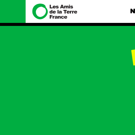
N
Nous connaître
Nos camp
Histoire
Total, rendez-
tribunal
Manifeste
Gaz « naturel »
enfumage
Missions et méthodes
Mode : une te
Valeurs
destructrice
Équipes et
Gaz au Mozambi
fonctionnement
violence TOTAL
Le réseau dans le monde
Nos autres ca
Nos alliés
Je soutiens les Amis de la
Terre