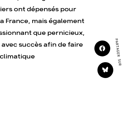
JE M'IMPLIQUE
ziers ont dépensés pour
t la France, mais également
essionnant que pernicieux,
PARTAGER SUR
avec succès afin de faire
 climatique
tact