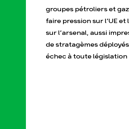
groupes pétroliers et ga
faire pression sur l’UE e
sur l’arsenal, aussi impr
de stratagèmes déployés 
échec à toute législation
esse
Publications
Con