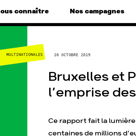
ous connaître
Nos campagnes
agnes
Agir
No
thé
MULTINATIONALES
26 OCTOBRE 2019
vous au
Faire un don
Clima
S'engager sur le terrain
, le grand
Bruxelles et 
Surp
Agir au quotidien
Agric
ndance
Soutenir les campagnes
l’emprise des
Fina
Transmettre tout ou
que, la
partie de son patrimoine
Multi
(e)
Télécharger
Forê
mpagnes
gratuitement les guides
Ce rapport fait la lumièr
éco-citoyens
centaines de millions d’