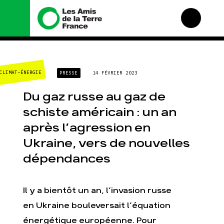
Nous connaître
Nos campagnes
CLIMAT-ÉNERGIE
PRESSE
14 FÉVRIER 2023
Histoire
Total, rendez-vous au
tribunal
Manifeste
Du gaz russe au gaz de
Gaz « naturel », le
grand enfumage
Missions et méthodes
schiste américain : un an
Mode : une tendance
Valeurs
après l’agression en
destructrice
Équipes et
Gaz au Mozambique, la
fonctionnement
Ukraine, vers de nouvelles
violence TOTAL(e)
Le réseau dans le
dépendances
Nos autres campagnes
monde
Nos alliés
Je soutiens les Amis de
Il y a bientôt un an, l’invasion russe
la Terre
en Ukraine bouleversait l’équation
énergétique européenne. Pour