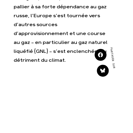
Agir
Nos thématiques
pallier à sa forte dépendance au gaz
Faire un don
Climat – Énergie
russe, l’Europe s’est tournée vers
S'engager sur le terrain
Surproduction
d’autres sources
Agir au quotidien
Agriculture
d’approvisionnement et une course
Soutenir les campagnes
Finance
au gaz - en particulier au gaz naturel
Transmettre tout ou
Multinationales
partie de son
PARTAGER SUR
liquéfié (GNL) - s’est enclenchée, au
patrimoine
Forêts
détriment du climat.
Télécharger
gratuitement les guides
éco-citoyens
Actualités
Groupes locaux
Espace presse
Publications
Contact