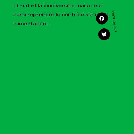
Agir
Nos thématiques
climat et la biodiversité, mais c’est
Faire un don
Climat – Énergie
PARTAGER SUR
aussi reprendre le contrôle sur notre
S'engager sur le terrain
Surproduction
alimentation !
Agir au quotidien
Agriculture
Soutenir les campagnes
Finance
Transmettre tout ou
Multinationales
partie de son
patrimoine
Forêts
Télécharger
gratuitement les guides
éco-citoyens
Actualités
Groupes locaux
Espace presse
Publications
Contact