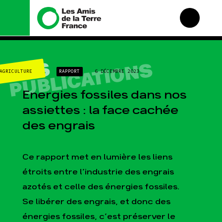
Nous connaître
Nos campagnes
NOS
PUBLICATIONS
AGRICULTURE
RAPPORT
6 DÉCEMBRE 2023
Histoire
Total, rendez-vous au
tribunal
Manifeste
Energies fossiles dans nos
Gaz « naturel », le
grand enfumage
Missions et méthodes
assiettes : la face cachée
Mode : une tendance
Valeurs
des engrais
destructrice
Équipes et
Gaz au Mozambique, la
fonctionnement
violence TOTAL(e)
Le réseau dans le
Ce rapport met en lumière les liens
Nos autres campagnes
monde
étroits entre l’industrie des engrais
Nos alliés
azotés et celle des énergies fossiles.
Je soutiens les Amis de
la Terre
Se libérer des engrais, et donc des
énergies fossiles, c’est préserver le