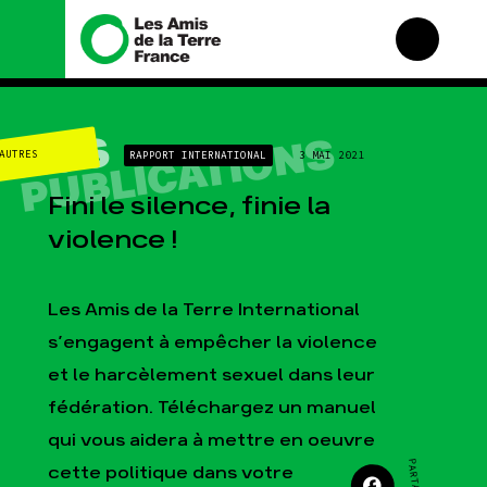
Nous connaître
Nos campagnes
NOS
PUBLICATIONS
AUTRES
RAPPORT INTERNATIONAL
3 MAI 2021
Histoire
Total, rendez-vous au
tribunal
Manifeste
Fini le silence, finie la
Gaz « naturel », le grand
enfumage
Missions et méthodes
violence !
Mode : une tendance
Valeurs
destructrice
Équipes et
Gaz au Mozambique, la
fonctionnement
Les Amis de la Terre International
violence TOTAL(e)
Le réseau dans le monde
s’engagent à empêcher la violence
Nos autres campagnes
Nos alliés
et le harcèlement sexuel dans leur
Je soutiens les Amis de
fédération. Téléchargez un manuel
la Terre
qui vous aidera à mettre en oeuvre
cette politique dans votre
Agir
Nos thématiques