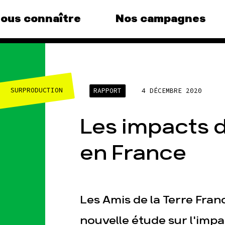
ous connaître
Nos campagnes
agnes
Agir
No
thé
SURPRODUCTION
RAPPORT
4 DÉCEMBRE 2020
vous au
Faire un don
Clima
S'engager sur le terrain
, le grand
Les impacts
Surp
Agir au quotidien
Agric
ndance
Soutenir les campagnes
en France
Fina
Transmettre tout ou
que, la
partie de son patrimoine
Multi
(e)
Télécharger
Forê
mpagnes
gratuitement les guides
Les Amis de la Terre Fran
éco-citoyens
nouvelle étude sur l'im