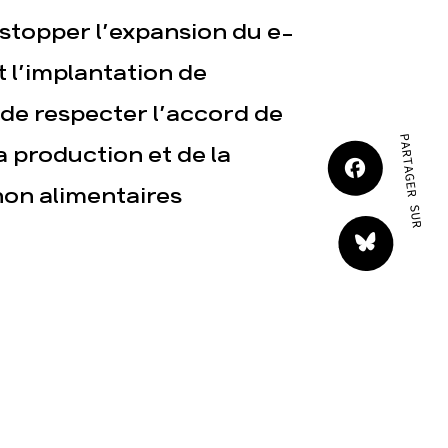
JE M'IMPLIQUE
 stopper l’expansion du e-
l’implantation de
de respecter l’accord de
PARTAGER SUR
a production et de la
non alimentaires
tact