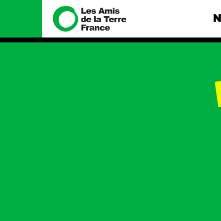
N
Nous connaître
Nos camp
Histoire
Total, rendez-
tribunal
Manifeste
Gaz « naturel »
enfumage
Missions et méthodes
Mode : une te
Valeurs
destructrice
Équipes et
Gaz au Mozambi
fonctionnement
violence TOTAL
Le réseau dans le monde
Nos autres ca
Nos alliés
Je soutiens les Amis de la
Terre