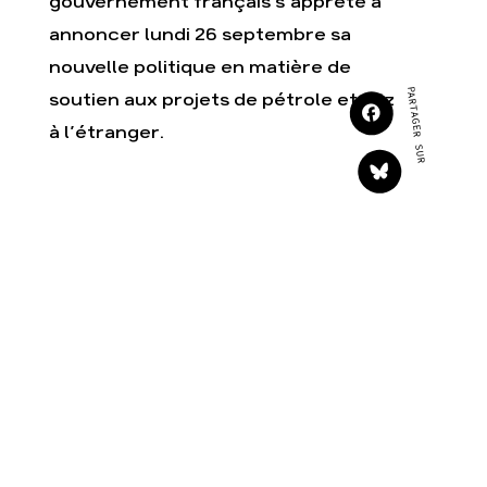
gouvernement français s’apprête à
Faire un don
Climat – Énergie
annoncer lundi 26 septembre sa
S'engager sur le terrain
Surproduction
nouvelle politique en matière de
Agir au quotidien
Agriculture
PARTAGER SUR
soutien aux projets de pétrole et gaz
Soutenir les campagnes
Finance
à l’étranger.
Transmettre tout ou
Multinationales
partie de son patrimoine
Forêts
Télécharger
gratuitement les guides
éco-citoyens
Actualités
Groupes locaux
Espace presse
Publications
Contact