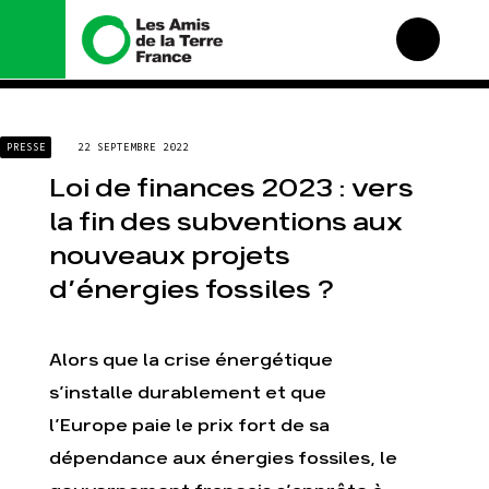
Nous connaître
Nos campagnes
PRESSE
22 SEPTEMBRE 2022
Histoire
Total, rendez-vous au
tribunal
Loi de finances 2023 : vers
Manifeste
Gaz « naturel », le grand
la fin des subventions aux
enfumage
Missions et méthodes
nouveaux projets
Mode : une tendance
Valeurs
destructrice
d’énergies fossiles ?
Équipes et
Gaz au Mozambique, la
fonctionnement
violence TOTAL(e)
Le réseau dans le monde
Nos autres campagnes
Alors que la crise énergétique
Nos alliés
s’installe durablement et que
Je soutiens les Amis de
la Terre
l’Europe paie le prix fort de sa
dépendance aux énergies fossiles, le
Agir
Nos thématiques