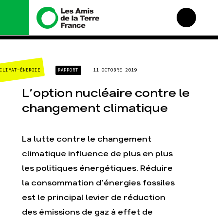
Nous connaître
Nos campagnes
CLIMAT-ÉNERGIE
RAPPORT
11 OCTOBRE 2019
Histoire
Total, rendez-vous au
tribunal
Manifeste
L’option nucléaire contre le
Gaz « naturel », le
grand enfumage
Missions et méthodes
changement climatique
Mode : une tendance
Valeurs
destructrice
Équipes et
Gaz au Mozambique, la
fonctionnement
La lutte contre le changement
violence TOTAL(e)
Le réseau dans le
climatique influence de plus en plus
Nos autres campagnes
monde
les politiques énergétiques. Réduire
Nos alliés
la consommation d’énergies fossiles
Je soutiens les Amis de
la Terre
est le principal levier de réduction
des émissions de gaz à effet de