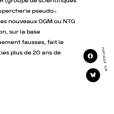
R (groupe de scientifiques
JE M'IMPLIQUE
upercherie pseudo-
 les nouveaux OGM ou NTG
n, sur la base
uement fausses, fait le
PARTAGER SUR
tact
ties plus de 20 ans de