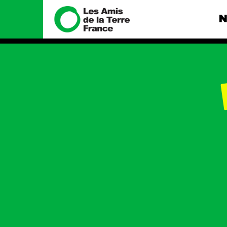
N
Nous connaître
Nos camp
Histoire
Total, rendez-
tribunal
Manifeste
Gaz « naturel »
enfumage
Missions et méthodes
Mode : une te
Valeurs
destructrice
Équipes et
Gaz au Mozambi
fonctionnement
violence TOTAL
Le réseau dans le monde
Nos autres ca
Nos alliés
Je soutiens les Amis de la
Terre