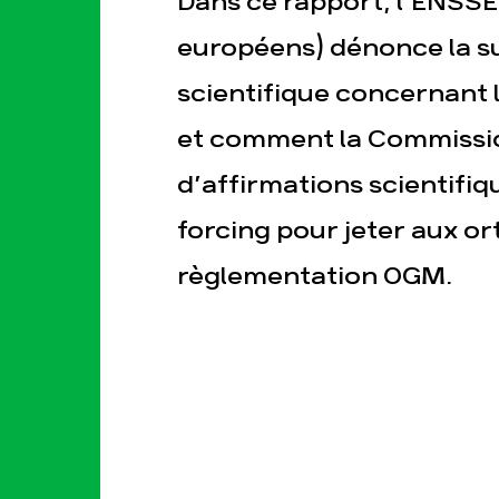
Dans ce rapport, l’ENSSE
européens) dénonce la s
scientifique concernant
et comment la Commissio
d’affirmations scientifiq
esse
Publications
Con
forcing pour jeter aux or
règlementation OGM.