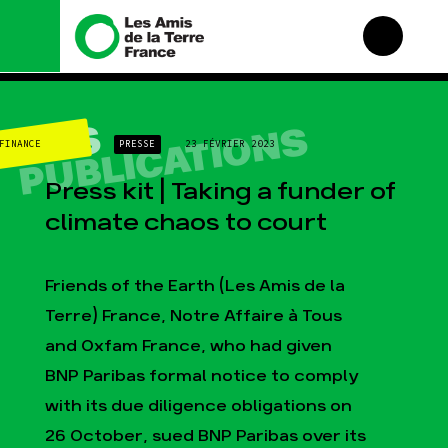
Nous connaître
Nos campagnes
NOS
PUBLICATIONS
FINANCE
PRESSE
23 FÉVRIER 2023
Histoire
Total, rendez-vous au
tribunal
Manifeste
Press kit | Taking a funder of
Gaz « naturel », le
grand enfumage
Missions et méthodes
climate chaos to court
Mode : une tendance
Valeurs
destructrice
Équipes et
Gaz au Mozambique, la
fonctionnement
Friends of the Earth (Les Amis de la
violence TOTAL(e)
Le réseau dans le
Terre) France, Notre Affaire à Tous
Nos autres campagnes
monde
and Oxfam France, who had given
Nos alliés
BNP Paribas formal notice to comply
Je soutiens les Amis de
la Terre
with its due diligence obligations on
26 October, sued BNP Paribas over its