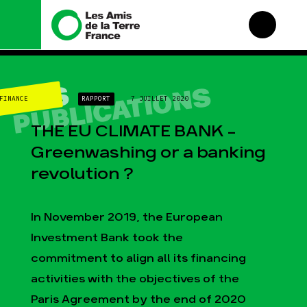
Nous connaître
Nos campagnes
NOS
PUBLICATIONS
FINANCE
RAPPORT
7 JUILLET 2020
Histoire
Total, rendez-vous au
tribunal
Manifeste
THE EU CLIMATE BANK –
Gaz « naturel », le
grand enfumage
Missions et méthodes
Greenwashing or a banking
Mode : une tendance
Valeurs
revolution ?
destructrice
Équipes et
Gaz au Mozambique, la
fonctionnement
violence TOTAL(e)
Le réseau dans le
In November 2019, the European
Nos autres campagnes
monde
Investment Bank took the
Nos alliés
commitment to align all its financing
Je soutiens les Amis de
la Terre
activities with the objectives of the
Paris Agreement by the end of 2020