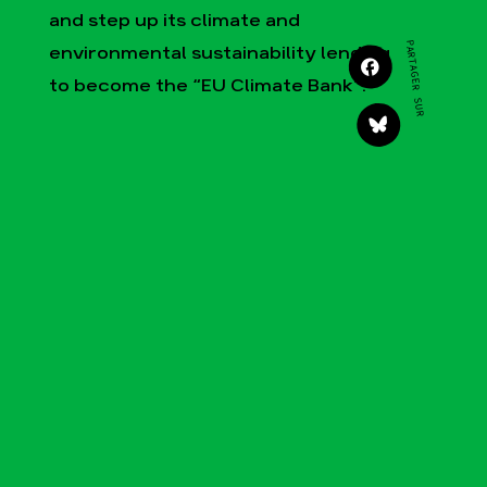
Agir
Nos thématiques
and step up its climate and
Faire un don
Climat – Énergie
PARTAGER SUR
environmental sustainability lending
S'engager sur le terrain
Surproduction
to become the “EU Climate Bank”.
Agir au quotidien
Agriculture
Soutenir les campagnes
Finance
Transmettre tout ou
Multinationales
partie de son
patrimoine
Forêts
Télécharger
gratuitement les guides
éco-citoyens
Actualités
Groupes locaux
Espace presse
Publications
Contact