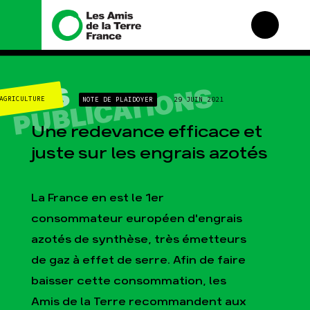
Nous connaître
Nos campagnes
NOS
PUBLICATIONS
AGRICULTURE
NOTE DE PLAIDOYER
29 JUIN 2021
Histoire
Total, rendez-vous au
tribunal
Manifeste
Une redevance efficace et
Gaz « naturel », le grand
enfumage
Missions et méthodes
juste sur les engrais azotés
Mode : une tendance
Valeurs
destructrice
Équipes et
Gaz au Mozambique, la
fonctionnement
La France en est le 1er
violence TOTAL(e)
Le réseau dans le monde
consommateur européen d'engrais
Nos autres campagnes
Nos alliés
azotés de synthèse, très émetteurs
Je soutiens les Amis de
de gaz à effet de serre. Afin de faire
la Terre
baisser cette consommation, les
Amis de la Terre recommandent aux
Agir
Nos thématiques