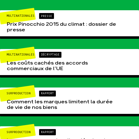
S'engager sur le terrain
Surproduction
Agir au quotidien
Agriculture
MULTINATIONALES
PRESSE
Soutenir les campagnes
Finance
Prix Pinocchio 2015 du climat : dossier de
presse
Transmettre tout ou
Multinationales
partie de son patrimoine
Forêts
Télécharger gratuitement
les guides éco-citoyens
MULTINATIONALES
DÉCRYPTAGE
Les coûts cachés des accords
Actualités
commerciaux de l’UE
Groupes locaux
Espace presse
Publications
Contact
SURPRODUCTION
RAPPORT
Comment les marques limitent la durée
de vie de nos biens
SURPRODUCTION
RAPPORT