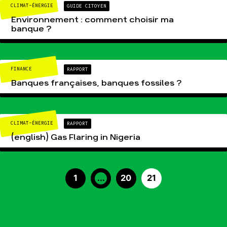
CLIMAT-ÉNERGIE
GUIDE CITOYEN
Environnement : comment choisir ma
banque ?
FINANCE
RAPPORT
Banques françaises, banques fossiles ?
CLIMAT-ÉNERGIE
RAPPORT
(english) Gas Flaring in Nigeria
1
...
20
21