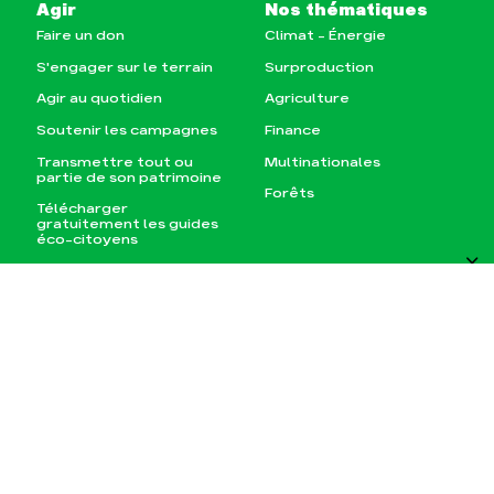
Agir
Nos thématiques
Faire un don
Climat – Énergie
S'engager sur le terrain
Surproduction
Agir au quotidien
Agriculture
Soutenir les campagnes
Finance
Transmettre tout ou
Multinationales
partie de son patrimoine
Forêts
Télécharger
FILTRES
gratuitement les guides
éco-citoyens
Actualités
Groupes locaux
Espace presse
S'ABONNER À LA NEWSLETTER
Publications
Recevez l'actu des Amis de la Terre
France pour, vous aussi, passer à
Contact
l'action !