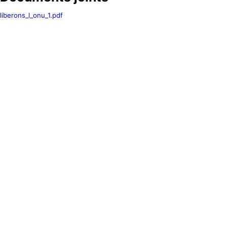
liberons_l_onu_1.pdf