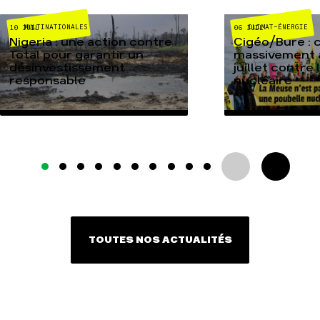
MULTINATIONALES
CLIMAT-ÉNERGIE
10 JUIL
06 JUIL
Nigeria : une action contre
Cigéo/Bure : 
Total pour garantir un
massivement a
désinvestissement
juillet contre
responsable
nucléaire
TOUTES NOS ACTUALITÉS