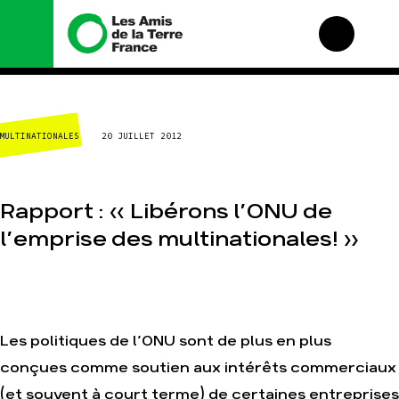
Nous connaître
Nos campagnes
MULTINATIONALES
20 JUILLET 2012
Histoire
Total, rendez-vous au
tribunal
Manifeste
Gaz « naturel », le
grand enfumage
Missions et méthodes
Rapport : « Libérons l’ONU de
Mode : une tendance
Valeurs
destructrice
l’emprise des multinationales! »
Équipes et
Gaz au Mozambique, la
fonctionnement
violence TOTAL(e)
Le réseau dans le
Nos autres campagnes
monde
Nos alliés
Les politiques de l’ONU sont de plus en plus
Je soutiens les Amis de
la Terre
conçues comme soutien aux intérêts commerciaux
(et souvent à court terme) de certaines entreprises