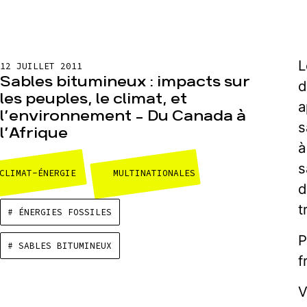
L
12 JUILLET 2011
Sables bitumineux : impacts sur
d
les peuples, le climat, et
a
l’environnement – Du Canada à
s
l’Afrique
à
s
CLIMAT-ÉNERGIE
MULTINATIONALES
d
t
# ÉNERGIES FOSSILES
P
# SABLES BITUMINEUX
f
V