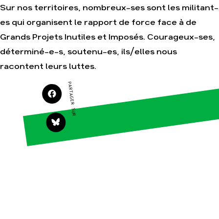
Sur nos territoires, nombreux-ses sont les militant-
es qui organisent le rapport de force face à de
Agir
Nos
Grands Projets Inutiles et Imposés. Courageux-ses,
thématiques
Faire un don
déterminé-e-s, soutenu-es, ils/elles nous
Climat – Énergie
S'engager sur le
racontent leurs luttes.
terrain
Surproduction
Agir au quotidien
Agriculture
PARTAGER SUR
Soutenir les
Finance
campagnes
Multinationales
Transmettre tout ou
partie de son
Forêts
patrimoine
Télécharger
gratuitement les
guides éco-citoyens
Actualités
Groupes
locaux
Espace presse