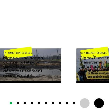
MULTINATIONALES
CLIMAT-ÉNERGIE
10 JUIL
06 JUIL
Nigeria : une action
Cigéo/Bure : 
contre Total pour
massivement a
garantir un
juillet contre
désinvestissement
nucléaire
responsable