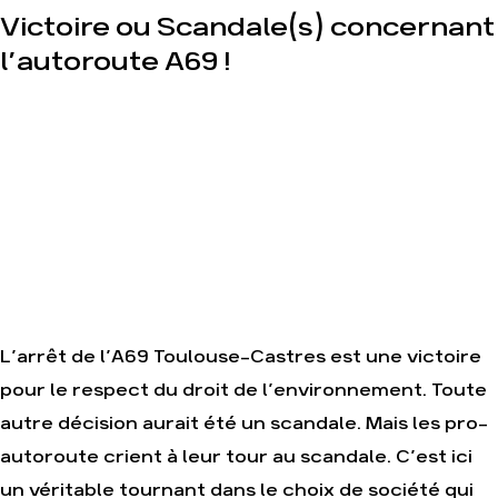
enfumage
Équipes
Victoire ou Scandale(s) concernant
et
Mode :
fonctionnement
l’autoroute A69 !
une
tendance
Le
destructrice
réseau
dans le
Gaz au
monde
Mozambique,
la
Nos
violence
alliés
TOTAL(e)
Je
Nos
soutiens
autres
les
campagnes
Amis
de la
Terre
L’arrêt de l’A69 Toulouse-Castres est une victoire
pour le respect du droit de l’environnement. Toute
autre décision aurait été un scandale. Mais les pro-
autoroute crient à leur tour au scandale. C’est ici
Agir
Nos
thématiques
un véritable tournant dans le choix de société qui
Faire