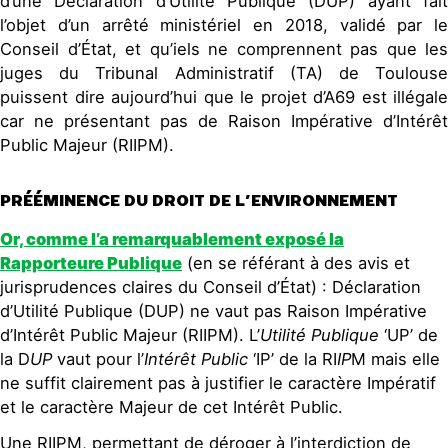
d’une Déclaration d’Utilité Publique (DUP) ayant fait
l’objet d’un arrêté ministériel en 2018, validé par le
Conseil d’État, et qu’iels ne comprennent pas que les
juges du Tribunal Administratif (TA) de Toulouse
puissent dire aujourd’hui que le projet d’A69 est illégale
car ne présentant pas de Raison Impérative d’Intérêt
Public Majeur (RIIPM).
PRÉÉMINENCE DU DROIT DE L’ENVIRONNEMENT
Or, comme l’a remarquablement exposé la
Rapporteure Publique
(en se référant à des avis et
jurisprudences claires du Conseil d’État) : Déclaration
d’Utilité Publique (DUP) ne vaut pas Raison Impérative
d’Intérêt Public Majeur (RIIPM). L’
Utilité Publique
‘UP’ de
la D
UP
vaut pour l’
Intérêt Public
‘IP’ de la RI
IP
M mais elle
ne suffit clairement pas à justifier le caractère Impératif
et le caractère Majeur de cet Intérêt Public.
Une RIIPM, permettant de déroger à l’interdiction de