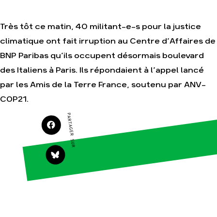
Amis de la Terre
Très tôt ce matin, 40 militant-e-s pour la justice
climatique ont fait irruption au Centre d’Affaires de
Agir
Nos
thématiques
BNP Paribas qu’ils occupent désormais boulevard
Faire un don
Climat – Énergie
des Italiens à Paris. Ils répondaient à l’appel lancé
S'engager sur le
terrain
Surproduction
par les Amis de la Terre France, soutenu par ANV-
Agir au quotidien
Agriculture
COP21.
Soutenir les
Finance
campagnes
PARTAGER SUR
Multinationales
Transmettre tout
ou partie de son
Forêts
patrimoine
Télécharger
gratuitement les
guides éco-
citoyens