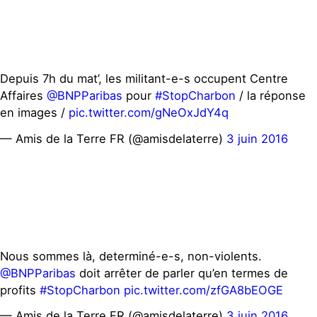
Depuis 7h du mat’, les militant-e-s occupent Centre
Affaires
@BNPParibas
pour
#StopCharbon
/ la réponse
en images /
pic.twitter.com/gNeOxJdY4q
— Amis de la Terre FR (@amisdelaterre)
3 juin 2016
Nous sommes là, determiné-e-s, non-violents.
@BNPParibas
doit arrêter de parler qu’en termes de
profits
#StopCharbon
pic.twitter.com/zfGA8bEOGE
— Amis de la Terre FR (@amisdelaterre)
3 juin 2016