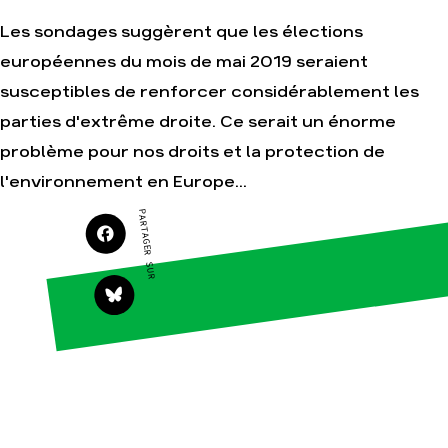
Je soutiens les
Amis de la Terre
Les sondages suggèrent que les élections
européennes du mois de mai 2019 seraient
susceptibles de renforcer considérablement les
Agir
Nos
parties d'extrême droite. Ce serait un énorme
thématiques
Faire un don
problème pour nos droits et la protection de
Climat – Énergie
S'engager sur le
l'environnement en Europe...
terrain
Surproduction
Agir au quotidien
PARTAGER SUR
Agriculture
Soutenir les
Finance
campagnes
Multinationales
Transmettre tout
ou partie de son
Forêts
patrimoine
Télécharger
gratuitement les
guides éco-
citoyens