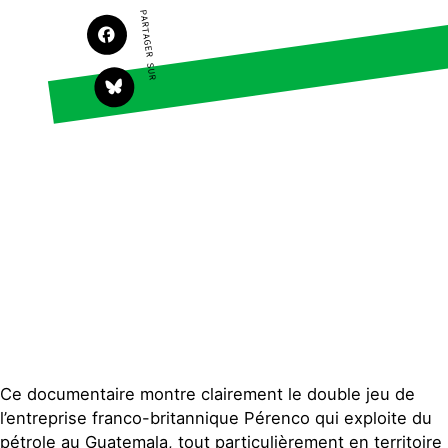
Faire un don
Climat – Énergie
PARTAGER SUR
S'engager sur le terrain
Surproduction
Agir au quotidien
Agriculture
Soutenir les campagnes
Finance
Transmettre tout ou
Multinationales
partie de son patrimoine
Forêts
Télécharger
gratuitement les guides
éco-citoyens
Actualités
Groupes locaux
Espace presse
Publications
Contact
Ce documentaire montre clairement le double jeu de
l’entreprise franco-britannique Pérenco qui exploite du
pétrole au Guatemala, tout particulièrement en territoire