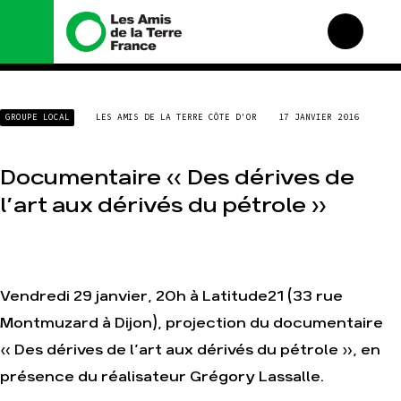
Nous connaître
Nos campagnes
GROUPE LOCAL
LES AMIS DE LA TERRE CÔTE D'OR
17 JANVIER 2016
Histoire
Total, rendez-vous au
tribunal
Manifeste
Gaz « naturel », le grand
Documentaire « Des dérives de
enfumage
Missions et méthodes
l’art aux dérivés du pétrole »
Mode : une tendance
Valeurs
destructrice
Équipes et
Gaz au Mozambique, la
fonctionnement
violence TOTAL(e)
Le réseau dans le monde
Nos autres campagnes
Vendredi 29 janvier, 20h à Latitude21 (33 rue
Nos alliés
Montmuzard à Dijon), projection du documentaire
Je soutiens les Amis de
la Terre
« Des dérives de l’art aux dérivés du pétrole », en
présence du réalisateur Grégory Lassalle.
Agir
Nos thématiques