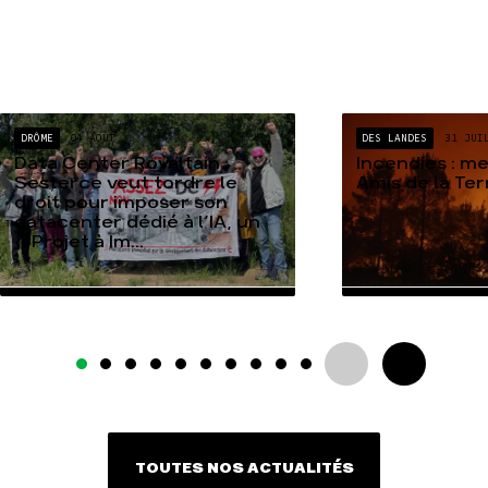
DRÔME
04 AOÛT
DES LANDES
31 JUI
Data Center Rovaltain :
Incendies : m
Sesterce veut tordre le
Amis de la Te
droit pour imposer son
datacenter dédié à l’IA, un
« Projet à Im...
TOUTES NOS ACTUALITÉS