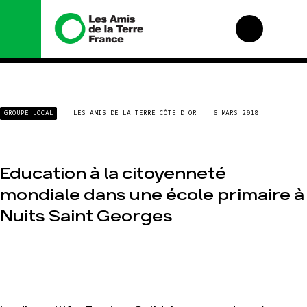
Nous connaître
Nos campagnes
GROUPE LOCAL
LES AMIS DE LA TERRE CÔTE D'OR
6 MARS 2018
Histoire
Total, rendez-vous
au tribunal
Manifeste
Gaz « naturel », le
grand enfumage
Missions et
Education à la citoyenneté
méthodes
Mode : une tendance
mondiale dans une école primaire à
destructrice
Valeurs
Gaz au Mozambique,
Équipes et
Nuits Saint Georges
la violence TOTAL(e)
fonctionnement
Nos autres
Le réseau dans le
campagnes
monde
Nos alliés
Je soutiens les Amis
de la Terre