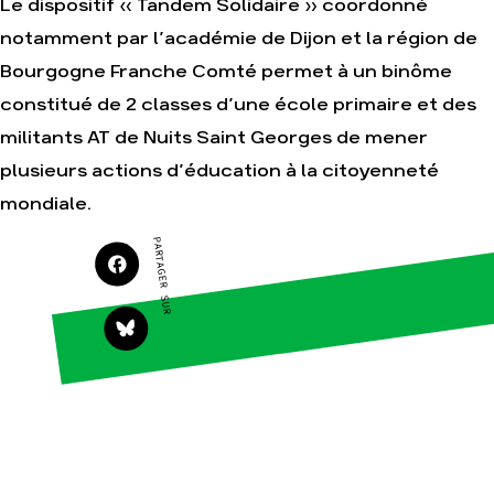
Le dispositif « Tandem Solidaire » coordonné
notamment par l’académie de Dijon et la région de
Bourgogne Franche Comté permet à un binôme
Agir
Nos
thématiques
constitué de 2 classes d’une école primaire et des
Faire un don
Climat – Énergie
militants AT de Nuits Saint Georges de mener
S'engager sur le
terrain
Surproduction
plusieurs actions d’éducation à la citoyenneté
Agir au quotidien
Agriculture
mondiale.
Soutenir les
Finance
campagnes
PARTAGER SUR
Multinationales
Transmettre tout ou
partie de son
Forêts
patrimoine
Télécharger
gratuitement les
guides éco-citoyens
Actualités
Groupes
locaux