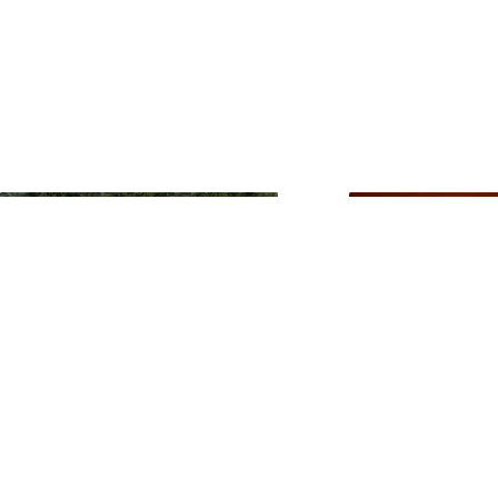
DRÔME
04 AOÛT
DES LANDES
31 JUI
Data Center Rovaltain :
Incendies : m
Sesterce veut tordre le
Amis de la Te
droit pour imposer son
datacenter dédié à l’IA,
un « Projet à Im...