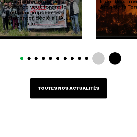
Data Center Rovaltain :
Incendies : m
Sesterce veut tordre le
Amis de la Te
droit pour imposer son
datacenter dédié à l’IA, un
« Projet à Im...
TOUTES NOS ACTUALITÉS