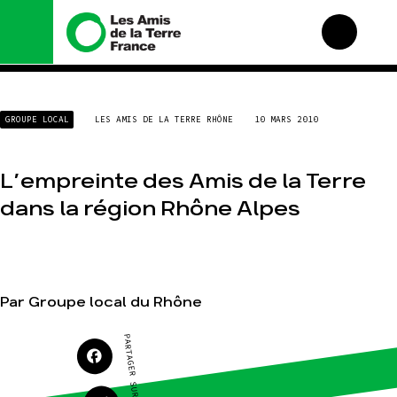
Nous connaître
Nos campagnes
GROUPE LOCAL
LES AMIS DE LA TERRE RHÔNE
10 MARS 2010
Histoire
Total, rendez-vous au
tribunal
Manifeste
Gaz « naturel », le grand
L’empreinte des Amis de la Terre
enfumage
Missions et méthodes
dans la région Rhône Alpes
Mode : une tendance
Valeurs
destructrice
Équipes et
Gaz au Mozambique, la
fonctionnement
violence TOTAL(e)
Le réseau dans le monde
Nos autres campagnes
Nos alliés
Par Groupe local du Rhône
Je soutiens les Amis de
la Terre
PARTAGER SUR
Agir
Nos thématiques