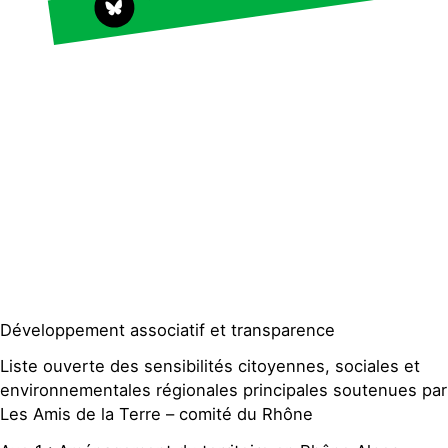
Faire un don
Climat – Énergie
S'engager sur le terrain
Surproduction
Agir au quotidien
Agriculture
Soutenir les campagnes
Finance
Transmettre tout ou
Multinationales
partie de son patrimoine
Forêts
Télécharger
gratuitement les guides
éco-citoyens
Actualités
Groupes locaux
Espace presse
Développement associatif et transparence
Publications
Liste ouverte des sensibilités citoyennes, sociales et
Contact
environnementales régionales principales soutenues par
Les Amis de la Terre – comité du Rhône