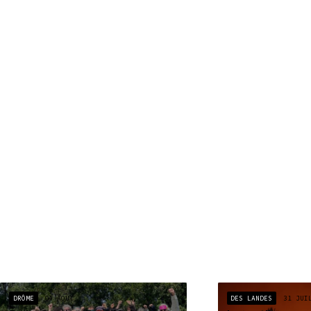
DRÔME
04 AOÛT
DES LANDES
31 JUI