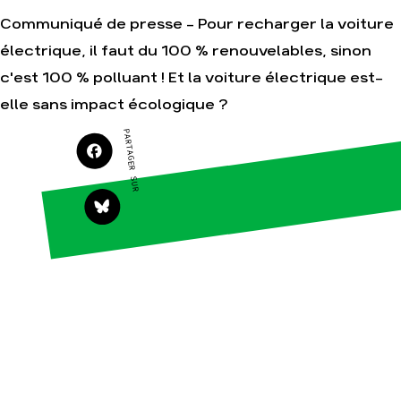
Je soutiens les
Communiqué de presse - Pour recharger la voiture
Amis de la Terre
électrique, il faut du 100 % renouvelables, sinon
c'est 100 % polluant ! Et la voiture électrique est-
elle sans impact écologique ?
Agir
Nos
thématiques
Faire un don
PARTAGER SUR
Climat – Énergie
S'engager sur le
terrain
Surproduction
Agir au quotidien
Agriculture
Soutenir les
Finance
campagnes
Multinationales
Transmettre tout
ou partie de son
Forêts
patrimoine
Télécharger
gratuitement les
guides éco-
citoyens