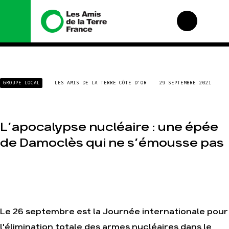
Nous connaître
Nos campagnes
GROUPE LOCAL
LES AMIS DE LA TERRE CÔTE D'OR
29 SEPTEMBRE 2021
Histoire
Total, rendez-vous
au tribunal
Manifeste
Gaz « naturel », le
grand enfumage
Missions et
L’apocalypse nucléaire : une épée
méthodes
Mode : une tendance
de Damoclès qui ne s’émousse pas
destructrice
Valeurs
Gaz au Mozambique,
Équipes et
la violence TOTAL(e)
fonctionnement
Nos autres
Le réseau dans le
campagnes
monde
Nos alliés
Le 26 septembre est la Journée internationale pour
Je soutiens les Amis
de la Terre
l'élimination totale des armes nucléaires dans le