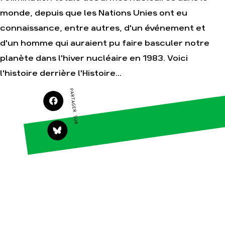
monde, depuis que les Nations Unies ont eu
connaissance, entre autres, d'un événement et
Agir
Nos
d'un homme qui auraient pu faire basculer notre
thématiques
Faire un don
Climat – Énergie
planète dans l'hiver nucléaire en 1983. Voici
S'engager sur le
terrain
Surproduction
l'histoire derrière l'Histoire...
Agir au quotidien
Agriculture
PARTAGER SUR
Soutenir les
Finance
campagnes
Multinationales
Transmettre tout ou
partie de son
Forêts
patrimoine
Télécharger
gratuitement les
guides éco-citoyens
Actualités
Groupes
locaux
Espace presse