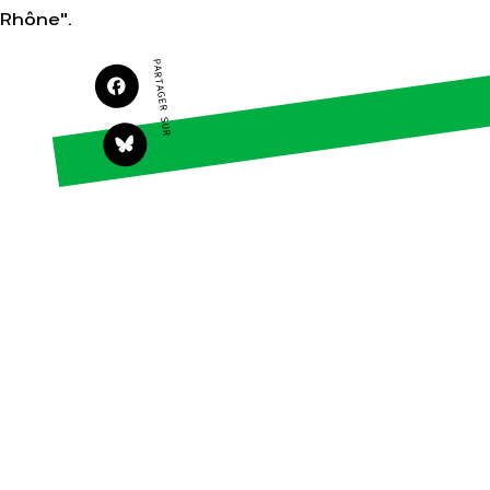
Agir
Nos thématiques
Rhône".
Faire un don
Climat – Énergie
PARTAGER SUR
S'engager sur le terrain
Surproduction
Agir au quotidien
Agriculture
Soutenir les campagnes
Finance
Transmettre tout ou
Multinationales
partie de son
patrimoine
Forêts
Télécharger
gratuitement les guides
éco-citoyens
Actualités
Groupes locaux
Espace presse
Publications
Contact