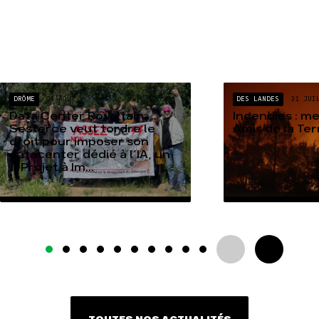
DRÔME
04 AOÛT
DES LANDES
31 JUI
Data Center Rovaltain :
Incendies : m
Sesterce veut tordre le
Amis de la Te
droit pour imposer son
datacenter dédié à l’IA, un
« Projet à Im...