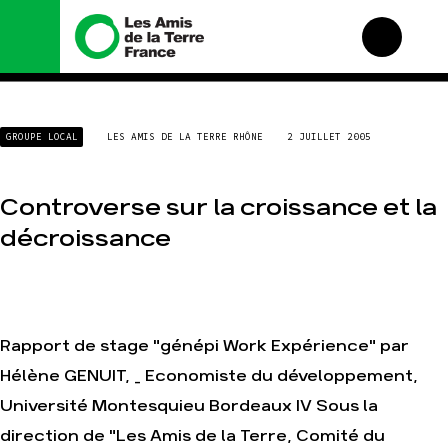
Nous connaître
Nos campagnes
GROUPE LOCAL
LES AMIS DE LA TERRE RHÔNE
2 JUILLET 2005
Histoire
Total, rendez-vous au
tribunal
Manifeste
Gaz « naturel », le
Controverse sur la croissance et la
grand enfumage
Missions et méthodes
décroissance
Mode : une tendance
Valeurs
destructrice
Équipes et
Gaz au Mozambique, la
fonctionnement
violence TOTAL(e)
Le réseau dans le
Nos autres campagnes
monde
Rapport de stage "génépi Work Expérience" par
Nos alliés
Hélène GENUIT, _ Economiste du développement,
Je soutiens les Amis de
la Terre
Université Montesquieu Bordeaux IV Sous la
direction de "Les Amis de la Terre, Comité du