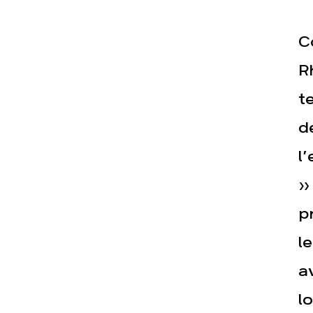
C
R
Actualités
Espace pr
te
d
l
»
p
l
a
l