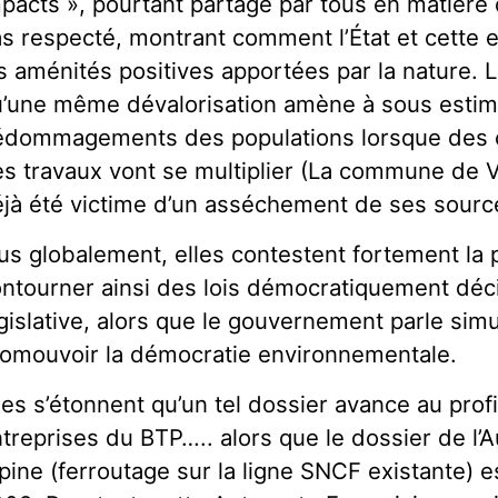
pacts », pourtant partagé par tous en matièr
s respecté, montrant comment l’État et cette e
s aménités positives apportées par la nature. 
’une même dévalorisation amène à sous estim
édommagements des populations lorsque des
s travaux vont se multiplier (La commune de Vi
jà été victime d’un asséchement de ses sourc
us globalement, elles contestent fortement la p
ntourner ainsi des lois démocratiquement déc
gislative, alors que le gouvernement parle si
omouvoir la démocratie environnementale.
les s’étonnent qu’un tel dossier avance au prof
treprises du BTP….. alors que le dossier de l’A
pine (ferroutage sur la ligne SNCF existante) e