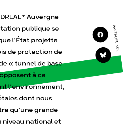
 DREAL* Auvergne
PARTAGER SUR
tation publique se
tact
que l’État projette
is de protection de
de « tunnel de base
’opposent à ce
ent l’environnement,
gétales dont nous
titre qu’une grande
u niveau national et