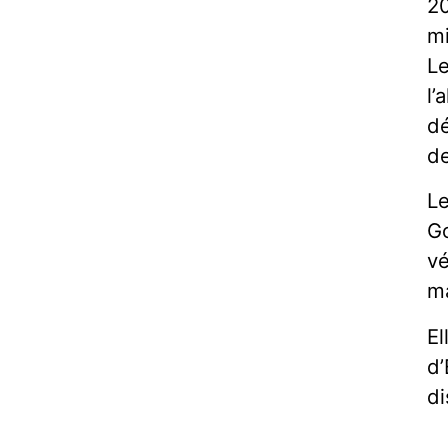
20
mi
Le
l’
dé
de
Le
Go
vé
ma
El
d’
di