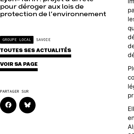
im
pour déroger aux lois de
pa
protection de l’environnement
le
qu
d
GROUPE LOCAL
SAVOIE
de
TOUTES SES ACTUALITÉS
dé
VOIR SA PAGE
Pl
co
lé
PARTAGER SUR
pr
El
en
Al