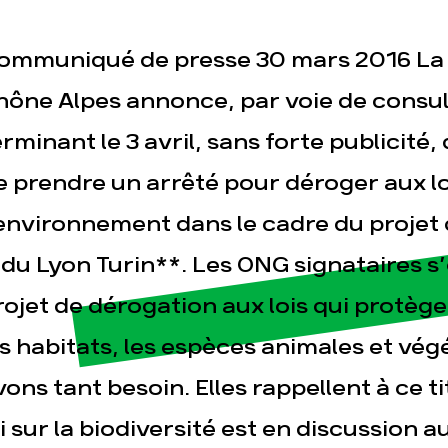
ommuniqué de presse 30 mars 2016 La
hône Alpes annonce, par voie de consul
esse
Publications
Con
rminant le 3 avril, sans forte publicité, 
e prendre un arrêté pour déroger aux lo
’environnement dans le cadre du projet 
 du Lyon Turin**. Les ONG signataires s
rojet de dérogation aux lois qui protèg
es habitats, les espèces animales et vé
vons tant besoin. Elles rappellent à ce 
oi sur la biodiversité est en discussion a