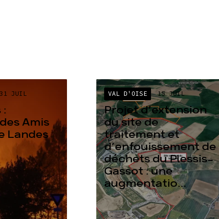
31 JUIL
VAL D'OISE
15 JUIL
 :
Projet d’extension
des Amis
du site de
re Landes
traitement et
d’enfouissement de
déchets du Plessis-
Gassot : une
augmentatio...