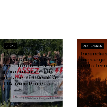
DRÔME
04 AOÛT
DES LANDES
Data Center
Incendies
Rovaltain : Sesterce
message 
veut tordre le droit
de la Ter
pour imposer son
datacenter dédié à
l’IA, un « Projet à
Im...