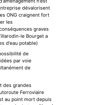
e d’aménagement n’est
ntreprise dévalorisent
Les ONG craignent fort
er les
 conséquences graves
llarodin-le Bourget a
es d’eau potable)
ossibilité de
idées par voie
multanément de
it des grandes
utoroute Ferroviaire
st au point mort depuis