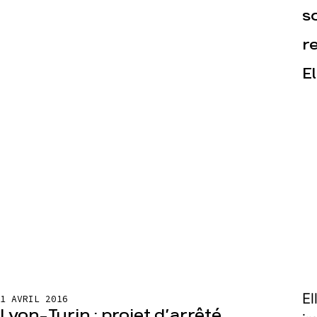
s
r
E
El
1 AVRIL 2016
Lyon-Turin : projet d’arrêté