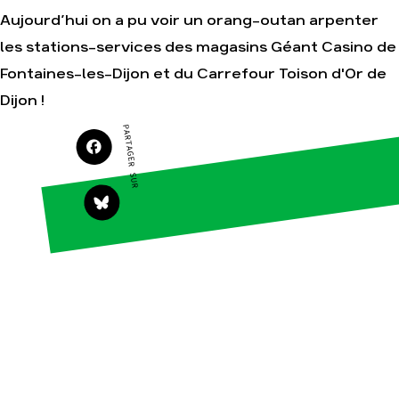
Je soutiens les
Aujourd’hui on a pu voir un orang-outan arpenter
Amis de la Terre
les stations-services des magasins Géant Casino de
Fontaines-les-Dijon et du Carrefour Toison d'Or de
Dijon !
Agir
Nos
thématiques
PARTAGER SUR
Faire un don
Climat – Énergie
S'engager sur le
terrain
Surproduction
Agir au quotidien
Agriculture
Soutenir les
Finance
campagnes
Multinationales
Transmettre tout
ou partie de son
Forêts
patrimoine
Télécharger
gratuitement les
guides éco-
citoyens