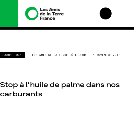
Nous
Nos
GROUPE LOCAL
LES AMIS DE LA TERRE CÔTE D'OR
4 NOVEMBRE 2017
connaître
campagnes
Histoire
Total, rendez-
vous au tribunal
Manifeste
Gaz « naturel », le
grand enfumage
Missions et
Stop à l’huile de palme dans nos
méthodes
Mode : une
carburants
tendance
Valeurs
destructrice
Équipes et
Gaz au
fonctionnement
Mozambique, la
violence TOTAL(e)
Le réseau dans le
monde
Nos autres
campagnes
Nos alliés