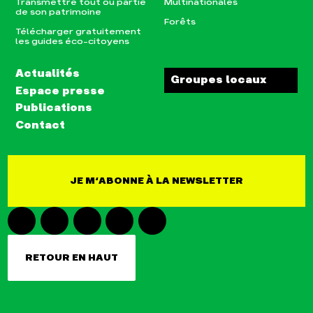
Transmettre tout ou partie
Multinationales
de son patrimoine
Forêts
Télécharger gratuitement
les guides éco-citoyens
Actualités
Groupes locaux
Espace presse
Publications
Contact
JE M‘ABONNE À LA NEWSLETTER
RETOUR EN HAUT