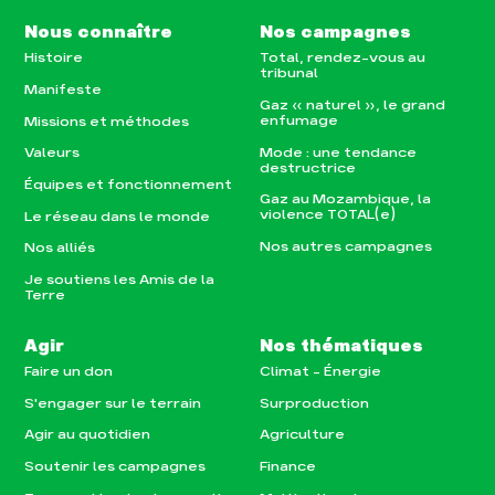
Agir au quotidien
Agriculture
Nous connaître
Nos campagnes
Soutenir les campagnes
Finance
Histoire
Total, rendez-vous au
Transmettre tout ou partie
Multinationales
tribunal
de son patrimoine
Manifeste
Forêts
Gaz « naturel », le grand
Télécharger gratuitement
enfumage
Missions et méthodes
les guides éco-citoyens
Mode : une tendance
Valeurs
destructrice
Actualités
Équipes et fonctionnement
Groupes locaux
Gaz au Mozambique, la
Espace presse
violence TOTAL(e)
Le réseau dans le monde
Publications
Nos autres campagnes
Nos alliés
Contact
Je soutiens les Amis de la
Terre
Agir
Nos thématiques
Faire un don
Climat – Énergie
S'engager sur le terrain
Surproduction
Agir au quotidien
Agriculture
Soutenir les campagnes
Finance