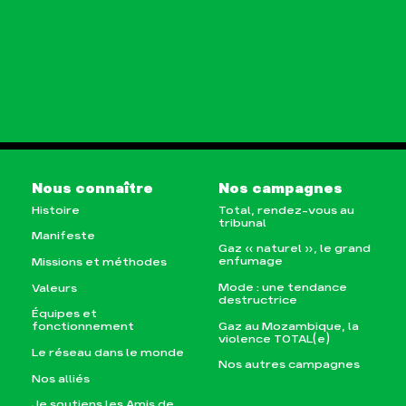
Nous connaître
Nos campagnes
Histoire
Total, rendez-vous au
tribunal
Manifeste
Gaz « naturel », le grand
enfumage
Missions et méthodes
Mode : une tendance
Valeurs
destructrice
Équipes et
Gaz au Mozambique, la
fonctionnement
violence TOTAL(e)
Le réseau dans le monde
Nos autres campagnes
Nos alliés
Je soutiens les Amis de