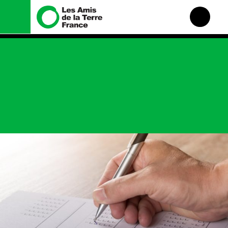
Nous connaître
Nos campagnes
Histoire
Total, rendez-vous au
tribunal
Manifeste
Gaz « naturel », le grand
enfumage
Missions et méthodes
Mode : une tendance
Valeurs
destructrice
Équipes et
Gaz au Mozambique, la
fonctionnement
violence TOTAL(e)
Le réseau dans le monde
Nos autres campagnes
Nos alliés
Je soutiens les Amis de la
Terre
Agir
Nos thématiques
Faire un don
Climat – Énergie