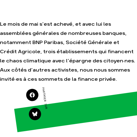
Je soutiens les
Amis de la Terre
Le mois de mai s’est achevé, et avec lui les
assemblées générales de nombreuses banques,
Agir
Nos
notamment BNP Paribas, Société Générale et
thématiques
Faire un don
Crédit Agricole, trois établissements qui financent
Climat – Énergie
S'engager sur le
terrain
Surproduction
le chaos climatique avec l’épargne des citoyen·nes.
Agir au quotidien
Agriculture
Aux côtés d’autres activistes, nous nous sommes
Soutenir les
Finance
invité·es à ces sommets de la finance privée.
campagnes
Multinationales
PARTAGER SUR
Transmettre tout
ou partie de son
Forêts
patrimoine
Télécharger
gratuitement les
guides éco-
citoyens