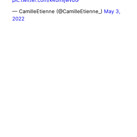
pic.twitter.com/k4bmljwvuG
— CamilleEtienne (@CamilleEtienne_)
May 3,
2022