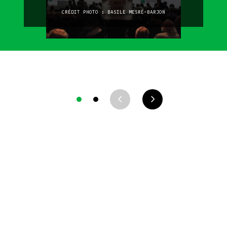
CRÉDIT PHOTO : BASILE MESRÉ-BARJON