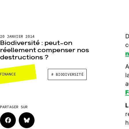
D
20 JANVIER 2014
Biodiversité : peut-on
c
réellement compenser nos
n
destructions ?
A
l
FINANCE
# BIODIVERSITÉ
a
F
L
PARTAGER SUR
r
h