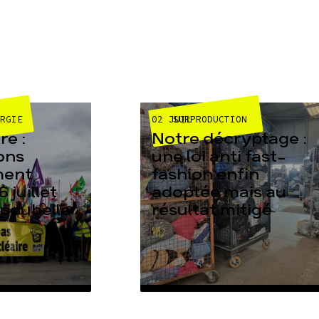
02 JUIL
ERGIE
SURPRODUCTION
e :
Notre décryptage :
ons
une loi anti fast-
ment
fashion enfin
6 juillet
adoptée mais au
 poubelle
résultat mitigé