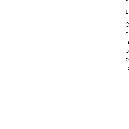
L
C
d
r
b
b
r