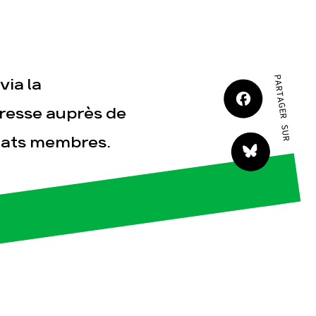
JE M'IMPLIQUE
PARTAGER SUR
via la
resse auprès de
Etats membres.
tact