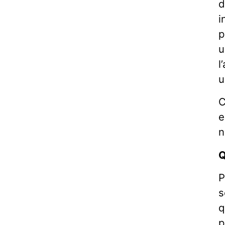
d
i
p
u
l
u
C
e
n
Q
P
s
q
p