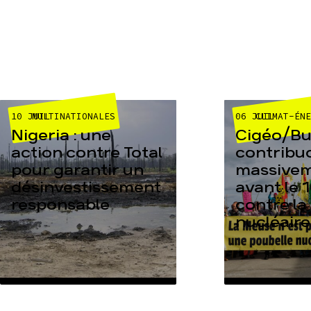
10 JUIL
06 JUIL
MULTINATIONALES
CLIMAT-ÉN
Nigeria : une
Cigéo/Bur
action contre Total
contribu
pour garantir un
massive
désinvestissement
avant le 1
responsable
contre la
nucléaire