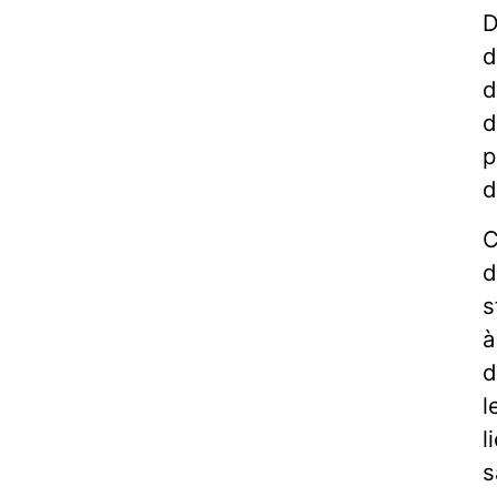
D
d
d
d
p
d
C
d
s
à
d
l
l
s