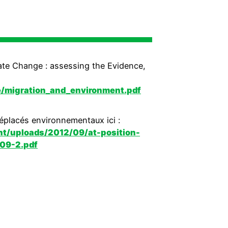
ate Change : assessing the Evidence,
ee/migration_and_environment.pdf
déplacés environnementaux ici :
nt/uploads/2012/09/at-position-
l09-2.pdf