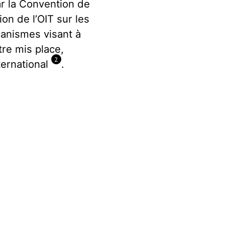
ar la Convention de
on de l’OIT sur les
canismes visant à
être mis place,
2
ternational
.