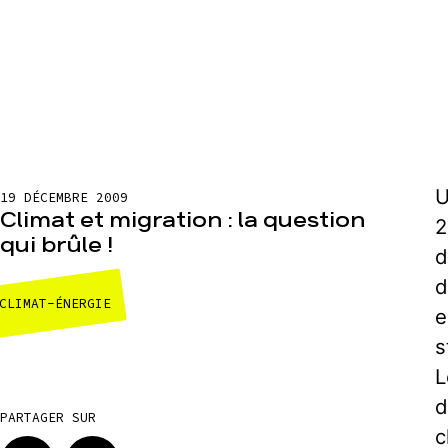
U
19 DÉCEMBRE 2009
Climat et migration : la question
2
qui brûle !
d
d
CLIMAT-ÉNERGIE
e
s
L
d
PARTAGER SUR
c