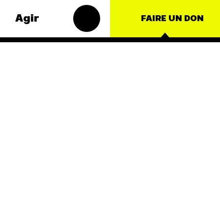
Agir
FAIRE UN DON
s
Groupes
matiques
locaux
t – Énergie
Les Groupes
Locaux des
roduction
Amis de la
Terre agissent
ulture
au niveau local
nce
pour faire
bouger les
nationales
lignes. Vous
aussi, vous
ts
avez envie de
passer à
l'action ?