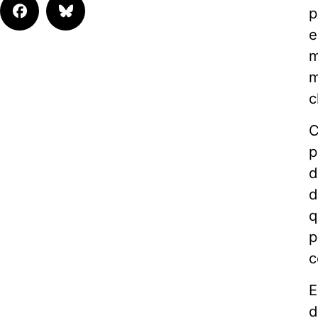
p
e
m
m
c
C
p
d
d
q
p
c
E
d