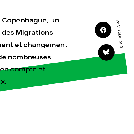
JE M'IMPLIQUE
é à Copenhague, un
PARTAGER SUR
e des Migrations
ement et changement
e de nombreuses
tact
 en compte et
x.