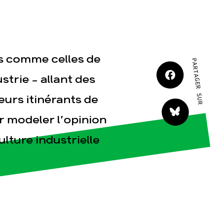
JE M'IMPLIQUE
s comme celles de
PARTAGER SUR
trie – allant des
urs itinérants de
tact
r modeler l’opinion
ulture industrielle