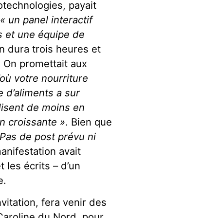
technologies, payait
à
« un panel interactif
s et une équipe de
n dura trois heures et
. On promettait aux
’où votre nourriture
e d’aliments a sur
lisent de moins en
n croissante »
. Bien que
 Pas de post prévu ni
manifestation avait
 les écrits – d’un
e.
itation, fera venir des
Caroline du Nord, pour