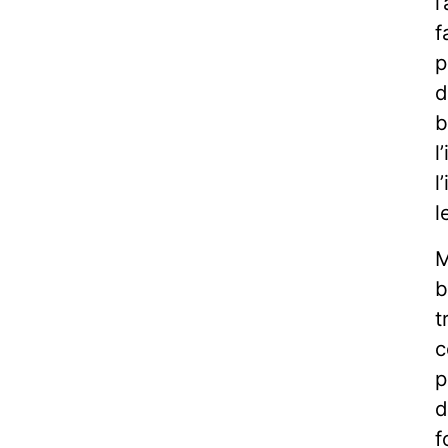
l
f
p
d
b
l
l
l
M
b
t
c
p
d
f