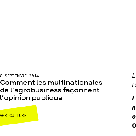
L
8 SEPTEMBRE 2014
Comment les multinationales
r
de l’agrobusiness façonnent
l’opinion publique
L
m
c
AGRICULTURE
0