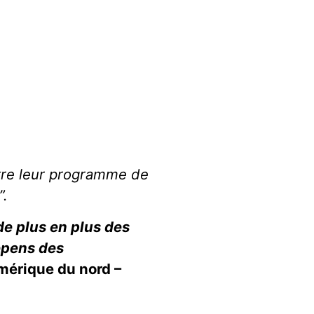
stre leur programme de
”.
de plus en plus des
épens des
mérique du nord –