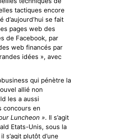
ieilles techniques de
elles tactiques encore
 d’aujourd’hui se fait
 les pages web des
ages de Facebook, par
odes web financés par
 grandes idées », avec
obusiness qui pénètre la
uvel allié non
ld les a aussi
s concours en
Tour Luncheon »
. Il s’agit
ld Etats-Unis, sous la
il s’agit plutôt d’une