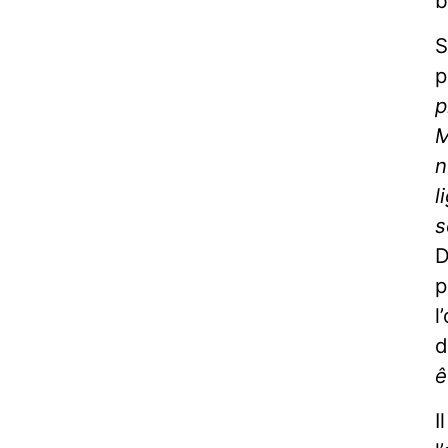
b
S
p
p
M
n
l
s
D
p
l
d
ê
I