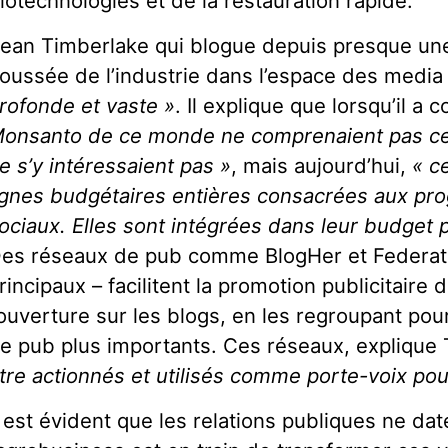
iotechnologies et de la restauration rapide.
ean Timberlake qui blogue depuis presque une
oussée de l’industrie dans l’espace des medi
rofonde et vaste »
. Il explique que lorsqu’il 
onsanto de ce monde ne comprenaient pas ce 
e s’y intéressaient pas »
, mais aujourd’hui,
« c
ignes budgétaires entières consacrées aux p
ociaux. Elles sont intégrées dans leur budget p
es réseaux de pub comme BlogHer et Federat
rincipaux – facilitent la promotion publicitaire d
’ouverture sur les blogs, en les regroupant p
e pub plus importants. Ces réseaux, explique
tre actionnés et utilisés comme porte-voix pour 
l est évident que les relations publiques ne dat