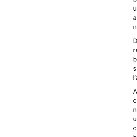
u
a
n
D
r
b
s
l
A
c
n
u
c