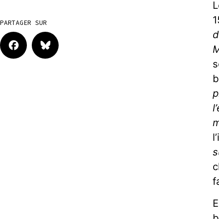
L
1
PARTAGER SUR
d
M
s
b
p
l
m
l
s
c
f
E
b