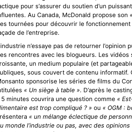
actique pour s’assurer du soutien d’un puissa
nfluentes. Au Canada, McDonald propose son
es tournées pour découvrir le fonctionnement i
açade de l’entreprise.
’industrie n’essaye pas de retourner l’opinion
es rencontres avec les blogueurs. Les vidéos 
roissante, un medium populaire (et partageable
ubliques, sous couvert de contenu informatif. 
onsanto sponsorise les séries de films du Co
ntitulées
« Un siège à table »
. D’après le casti
 5 minutes couvrira une question comme
« Est
limentaire est trop compliqué ? »
ou
« OGM : b
résentera
« un mélange éclectique de personn
u monde l’industrie ou pas, avec des opinions