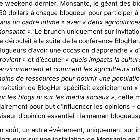
e weekend dernier, Monsanto, le géant des bio
50 dollars à chaque blogueur pour participer 
ans un cadre intime » avec « deux agricultrice
onsanto »
. Le brunch uniquement sur invitatio
e déroulait à la suite de la conférence BlogHer
logueurs d’avoir une occasion d’apprendre
« d
rovient »
et d’écouter
« quels impacts la cultur
’environnement et comment les agriculteurs uti
oins de ressources pour nourrir une populatio
’invitation de BlogHer spécifiait explicitement
«
ur les blogs ni sur les media sociaux »
, cette 
lairement pour but d’influencer les opinions – et
aiseur d’opinion essentiel : la maman blogueus
n août, un autre événement, uniquement sur inv
logueurs sur une installation de Monsanto en 