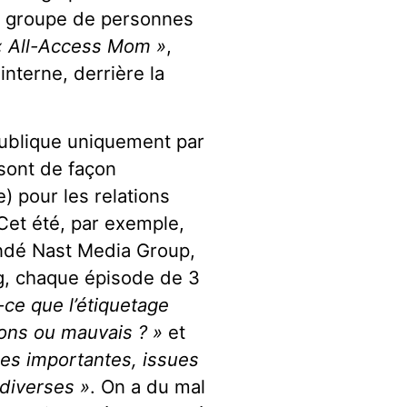
nt groupe de personnes
« All-Access Mom »
,
nterne, derrière la
 publique uniquement par
sont de façon
) pour les relations
Cet été, par exemple,
ndé Nast Media Group,
ng, chaque épisode de 3
-ce que l’étiquetage
ons ou mauvais ? »
et
es importantes, issues
 diverses »
. On a du mal