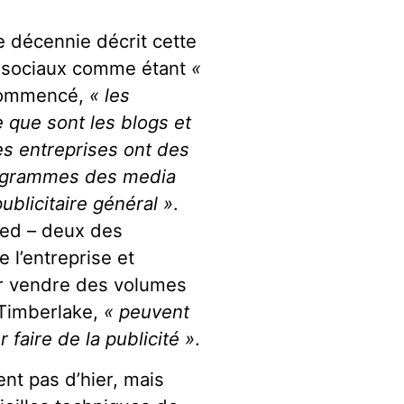
 décennie décrit cette
a sociaux comme étant
«
a commencé,
« les
que sont les blogs et
es entreprises ont des
rogrammes des media
ublicitaire général »
.
ed – deux des
e l’entreprise et
our vendre des volumes
 Timberlake,
« peuvent
faire de la publicité »
.
ent pas d’hier, mais