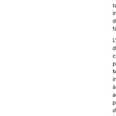
t
i
d
f
L
d
c
p
M
i
à
a
p
d