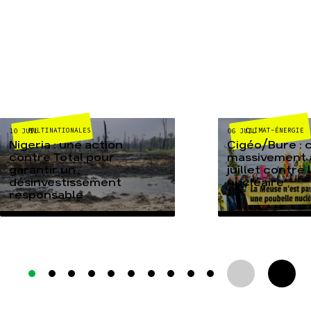
MULTINATIONALES
CLIMAT-ÉNERGIE
10 JUIL
06 JUIL
Nigeria : une action
Cigéo/Bure : 
contre Total pour
massivement a
garantir un
juillet contre
désinvestissement
nucléaire
responsable