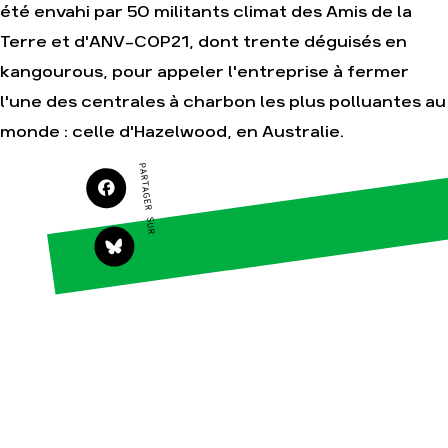
été envahi par 50 militants climat des Amis de la
Terre et d'ANV-COP21, dont trente déguisés en
Agir
Nos
kangourous, pour appeler l'entreprise à fermer
thématiques
Faire un don
l'une des centrales à charbon les plus polluantes au
Climat – Énergie
S'engager sur le
monde : celle d'Hazelwood, en Australie.
terrain
Surproduction
Agir au quotidien
Agriculture
PARTAGER SUR
Soutenir les
Finance
campagnes
Multinationales
Transmettre tout ou
partie de son
Forêts
patrimoine
Télécharger
gratuitement les
guides éco-citoyens
Actualités
Groupes
locaux
Espace presse