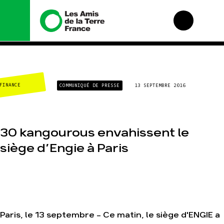
Nous connaître
Nos campagnes
CLIMAT-ÉNERGIE
COMMUNIQUÉ DE PRESSE
13 SEPTEMBRE 2016
Histoire
Total, rendez-vous
au tribunal
Manifeste
Gaz « naturel », le
grand enfumage
Missions et
méthodes
30 kangourous envahissent le
Mode : une tendance
destructrice
Valeurs
siège d’Engie à Paris
Gaz au Mozambique,
Équipes et
la violence TOTAL(e)
fonctionnement
Nos autres
Le réseau dans le
campagnes
monde
Nos alliés
Je soutiens les Amis
Paris, le 13 septembre – Ce matin, le siège d'ENGIE a
de la Terre