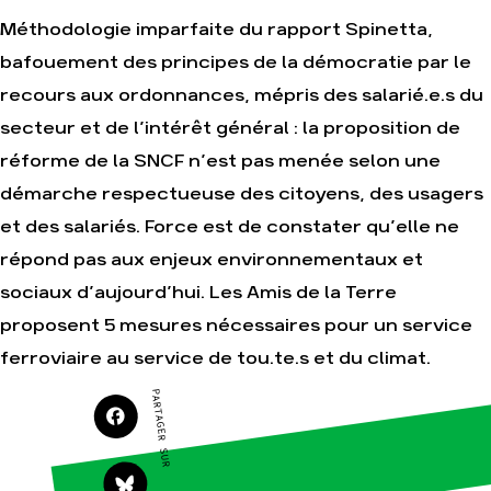
Amis de la Terre
Méthodologie imparfaite du rapport Spinetta,
bafouement des principes de la démocratie par le
recours aux ordonnances, mépris des salarié.e.s du
Agir
Nos
thématiques
secteur et de l’intérêt général : la proposition de
Faire un don
Climat – Énergie
réforme de la SNCF n’est pas menée selon une
S'engager sur le
terrain
Surproduction
démarche respectueuse des citoyens, des usagers
Agir au quotidien
Agriculture
et des salariés. Force est de constater qu’elle ne
Soutenir les
Finance
campagnes
répond pas aux enjeux environnementaux et
Multinationales
Transmettre tout
sociaux d’aujourd’hui. Les Amis de la Terre
ou partie de son
Forêts
patrimoine
proposent 5 mesures nécessaires pour un service
Télécharger
ferroviaire au service de tou.te.s et du climat.
gratuitement les
guides éco-
PARTAGER SUR
citoyens