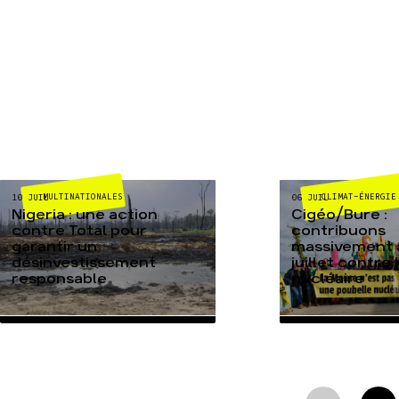
MULTINATIONALES
CLIMAT-ÉNERGIE
10 JUIL
06 JUIL
Nigeria : une action
Cigéo/Bure :
contre Total pour
contribuons
garantir un
massivement a
désinvestissement
juillet contre
responsable
nucléaire