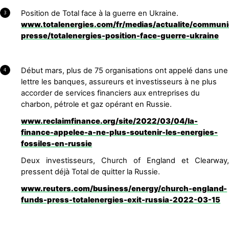
Position de
Total
face à la guerre en Ukraine.
3
www.
totalenergies.com/fr/medias/actualite/commun
presse/totalenergies-position-face-guerre-ukraine
Début mars, plus de 75 organisations ont appelé dans une
4
lettre les banques, assureurs et investisseurs à ne plus
accorder de services financiers aux entreprises du
charbon, pétrole et gaz opérant en Russie.
www.
reclaimfinance.org/site/2022/03/04/la-
finance-appelee-a-ne-plus-soutenir-les-energies-
fossiles-en-russie
Deux investisseurs, Church of England et Clearway,
pressent déjà Total de quitter la Russie.
www.reuters.com/business/energy/church-england-
funds-press-totalenergies-exit-russia-2022-03-15