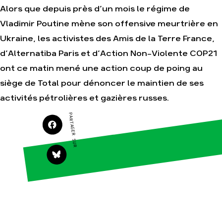
Alors que depuis près d’un mois le régime de
Vladimir Poutine mène son offensive meurtrière en
Ukraine, les activistes des Amis de la Terre France,
Agir
Nos
d’Alternatiba Paris et d’Action Non-Violente COP21
thématiques
Faire un don
Climat – Énergie
ont ce matin mené une action coup de poing au
S'engager sur le
terrain
Surproduction
siège de Total pour dénoncer le maintien de ses
Agir au quotidien
Agriculture
activités pétrolières et gazières russes.
Soutenir les
Finance
campagnes
PARTAGER SUR
Multinationales
Transmettre tout
ou partie de son
Forêts
patrimoine
Télécharger
gratuitement les
guides éco-
citoyens