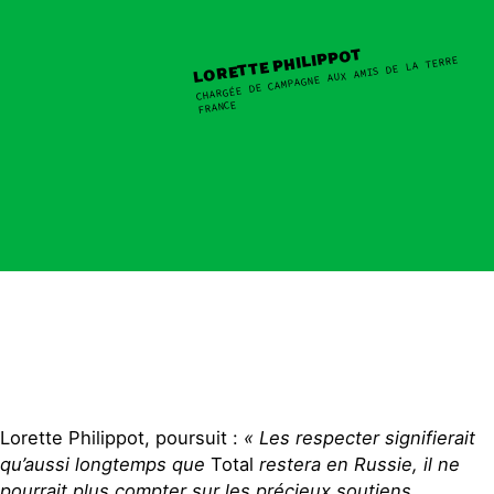
LORETTE PHILIPPOT
CHARGÉE DE CAMPAGNE AUX AMIS DE LA TERRE
FRANCE
Lorette Philippot, poursuit :
«
Les respecter signifierait
qu’aussi longtemps que
Total
restera en Russie, il ne
pourrait plus compter sur les précieux soutiens