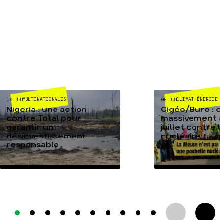
MULTINATIONALES
CLIMAT-ÉNERGIE
10 JUIL
06 JUIL
Nigeria : une action
Cigéo/Bure : 
contre Total pour
massivement a
garantir un
juillet contre
désinvestissement
nucléaire
responsable