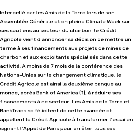
Interpellé par les Amis de la Terre lors de son
Assemblée Générale et en pleine Climate Week sur
Agir
Nos
ses soutiens au secteur du charbon, le Crédit
thématiques
Faire un don
Climat – Énergie
Agricole vient d’annoncer sa décision de mettre un
S'engager sur le
terrain
Surproduction
terme à ses financements aux projets de mines de
Agir au quotidien
Agriculture
charbon et aux exploitants spécialisés dans cette
Soutenir les
Finance
activité. A moins de 7 mois de la conférence des
campagnes
Multinationales
Nations-Unies sur le changement climatique, le
Transmettre tout
ou partie de son
Forêts
patrimoine
Crédit Agricole est ainsi la deuxième banque au
Télécharger
monde, après Bank of America (1), à réduire ses
gratuitement les
guides éco-
financements à ce secteur. Les Amis de la Terre et
citoyens
BankTrack se félicitent de cette avancée et
appellent le Crédit Agricole à transformer l’essai en
signant l’Appel de Paris pour arrêter tous ses
Actualités