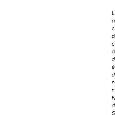
L
r
c
d
c
d
d
é
d
n
n
N
d
S