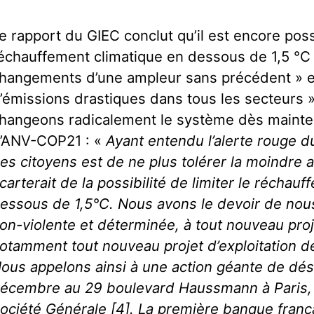
e rapport du GIEC conclut qu’il est encore possi
échauffement climatique en dessous de 1,5 °C 
hangements d’une ampleur sans précédent » e
’émissions drastiques dans tous les secteurs »
hangeons radicalement le système dès mainten
’ANV-COP21 : «
Ayant entendu l’alerte rouge du
es citoyens est de ne plus tolérer la moindre 
carterait de la possibilité de limiter le réchau
essous de 1,5°C. Nous avons le devoir de nou
on-violente et déterminée, à tout nouveau proje
otamment tout nouveau projet d’exploitation de
ous appelons ainsi à une action géante de déso
écembre au 29 boulevard Haussmann à Paris, à
ociété Générale [4]. La première banque franç