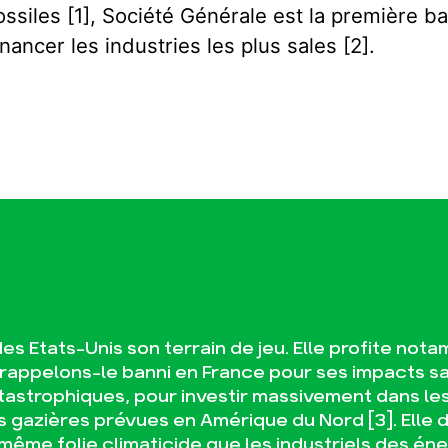
ossiles [1], Société Générale est la première b
inancer les industries les plus sales [2].
es Etats-Unis son terrain de jeu. Elle profite not
rappelons-le banni en France pour ses impacts sa
astrophiques, pour investir massivement dans le
s gazières prévues en Amérique du Nord [3]. Elle d
même folie climaticide que les industriels des én