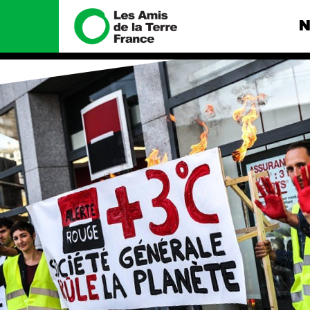
N
Nous connaître
Nos camp
Histoire
Total, rendez-
tribunal
Manifeste
Gaz « naturel »
enfumage
Missions et méthodes
Mode : une te
Valeurs
destructrice
Équipes et
Gaz au Mozambi
fonctionnement
violence TOTAL
Le réseau dans le monde
Nos autres ca
Nos alliés
Je soutiens les Amis de la
Terre