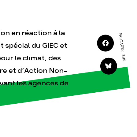
JE M'IMPLIQUE
on en réaction à la
PARTAGER SUR
t spécial du GIEC et
our le climat, des
tact
rre et d’Action Non-
vant les agences de