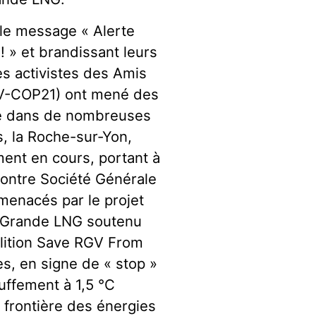
le message « Alerte
! » et brandissant leurs
es activistes des Amis
NV-COP21) ont mené des
le dans de nombreuses
, la Roche-sur-Yon,
ment en cours, portant à
contre Société Générale
menacés par le projet
io Grande LNG soutenu
alition Save RGV From
s, en signe de « stop »
auffement à 1,5 °C
 frontière des énergies