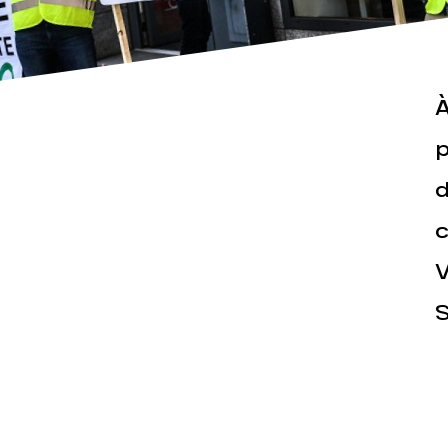
À
p
d
Actualités
Espace pr
c
V
S