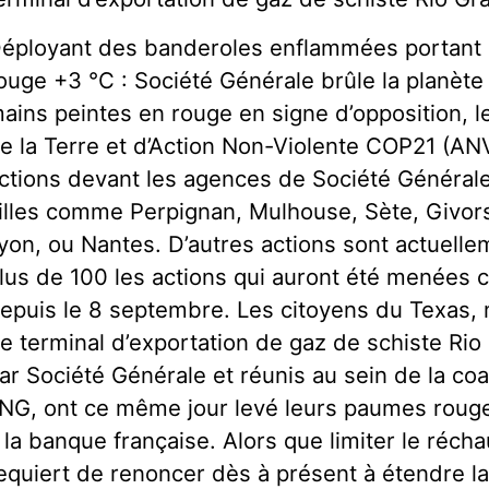
éployant des banderoles enflammées portant 
ouge +3 °C : Société Générale brûle la planète 
ains peintes en rouge en signe d’opposition, l
e la Terre et d’Action Non-Violente COP21 (A
ctions devant les agences de Société Généra
illes comme Perpignan, Mulhouse, Sète, Givors
yon, ou Nantes. D’autres actions sont actuelle
lus de 100 les actions qui auront été menées 
epuis le 8 septembre. Les citoyens du Texas, 
e terminal d’exportation de gaz de schiste R
ar Société Générale et réunis au sein de la co
NG, ont ce même jour levé leurs paumes rouge
 la banque française. Alors que limiter le réch
equiert de renoncer dès à présent à étendre la