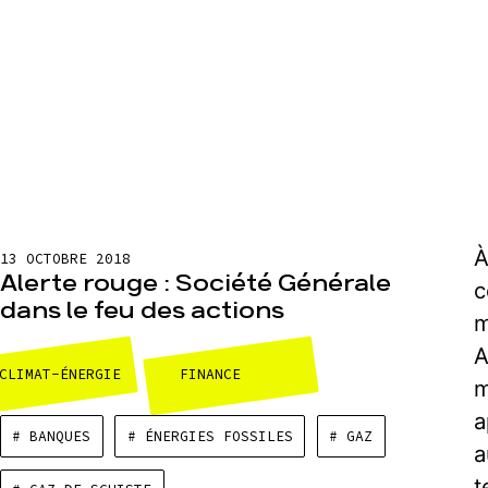
À
13 OCTOBRE 2018
Alerte rouge : Société Générale
c
dans le feu des actions
m
A
CLIMAT-ÉNERGIE
FINANCE
m
a
# BANQUES
# ÉNERGIES FOSSILES
# GAZ
a
t