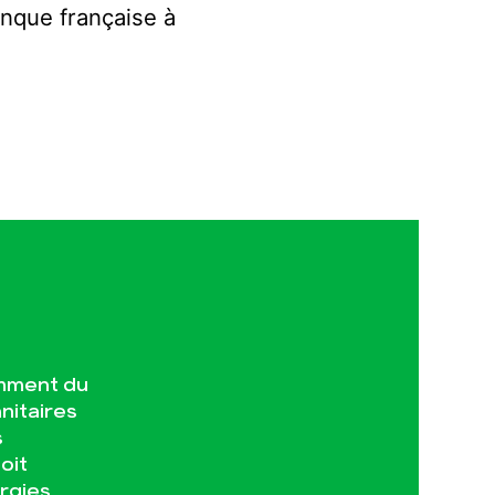
anque française à
amment du
nitaires
s
oit
ergies