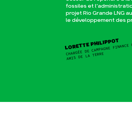
fossiles et l’administrat
projet Rio Grande LNG au
le développement des pro
LORETTE PHILIPPOT
CHARGÉE DE CAMPAGNE FINANCE 
AMIS DE LA TERRE