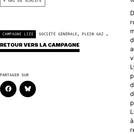
# GAZ DE SCHISTE
D
r
m
CAMPAGNE LIÉE
SOCIÉTÉ GÉNÉRALE, PLEIN GAZ SUR LES FOSSILES
d
RETOUR VERS LA CAMPAGNE
a
v
L
p
PARTAGER SUR
d
d
p
L
à
r