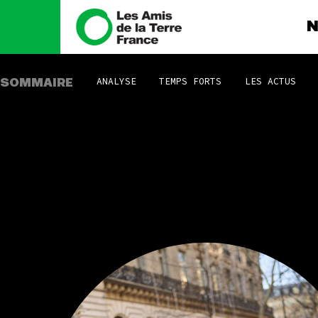
N
ANALYSE
TEMPS FORTS
LES ACTUS
SOMMAIRE
Nous connaître
Nos camp
Histoire
Total, rendez-
tribunal
Manifeste
Gaz « naturel »
enfumage
Missions et méthodes
Mode : une te
Valeurs
destructrice
Équipes et
Gaz au Mozambi
fonctionnement
violence TOTAL
Le réseau dans le monde
Nos autres ca
Nos alliés
Je soutiens les Amis de la
Terre