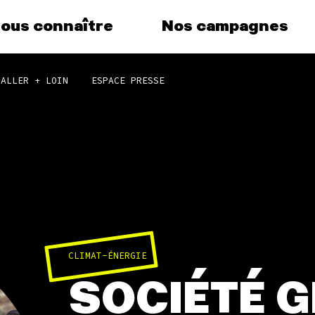
ous connaître
Nos campagnes
ALLER + LOIN
ESPACE PRESSE
agnes
Agir
No
thé
vous au
Faire un don
Clima
S'engager sur le terrain
, le grand
Surp
Agir au quotidien
Agric
ndance
Soutenir les campagnes
Fina
Transmettre tout ou
que, la
partie de son patrimoine
Multi
(e)
FINANCE
Télécharger
Forê
mpagnes
gratuitement les guides
éco-citoyens
SOCIÉTÉ 