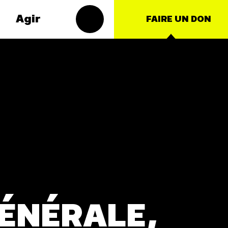
Agir
FAIRE UN DON
s
Groupes
matiques
locaux
t – Énergie
Les Groupes
Locaux des
roduction
Amis de la
Terre agissent
ulture
au niveau local
nce
pour faire
bouger les
nationales
lignes. Vous
aussi, vous
ts
avez envie de
GÉNÉRALE,
passer à
l'action ?